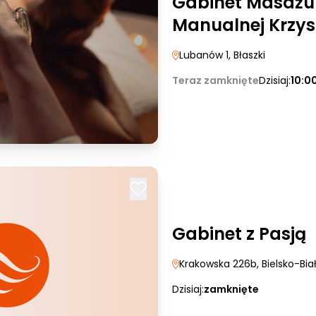
Gabinet Masażu i
Manualnej Krzysz
Lubanów 1
, Błaszki
Teraz zamknięte
Dzisiaj:
10:0
Gabinet z Pasją
Krakowska 226b
, Bielsko-Bia
Dzisiaj:
zamknięte