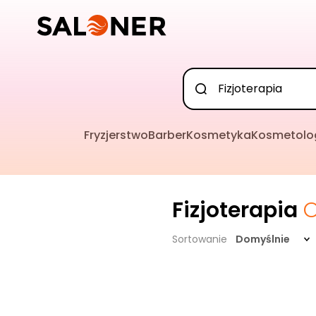
Fryzjerstwo
Barber
Kosmetyka
Kosmetolo
Fizjoterapia
O
Sortowanie
Domyślnie