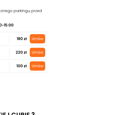
cznego parkingu, przed
0-15:00
180 zł
Umów
220 zł
Umów
100 zł
Umów
EJ CURIE 3