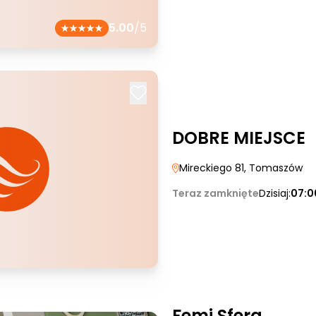
5.00
/5
DOBRE MIEJSCE
Mireckiego 81
, Tomaszów
Teraz zamknięte
Dzisiaj:
07:0
Femi Sfera