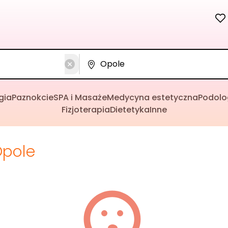
gia
Paznokcie
SPA i Masaże
Medycyna estetyczna
Podolo
Fizjoterapia
Dietetyka
Inne
pole