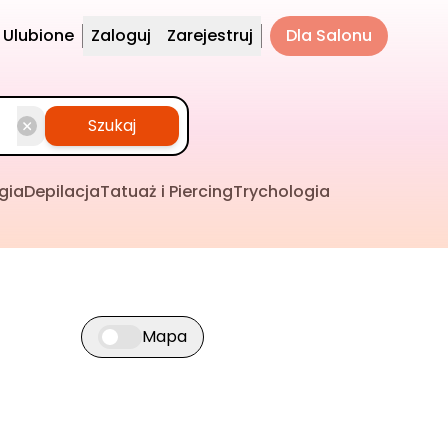
Ulubione
Zaloguj
Zarejestruj
Dla Salonu
Szukaj
gia
Depilacja
Tatuaż i Piercing
Trychologia
Mapa
Przełącz widok mapy