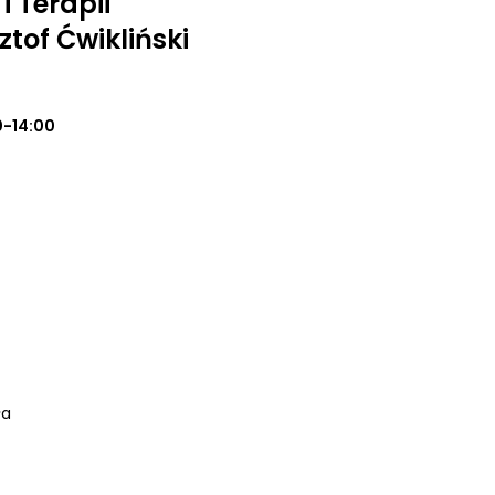
 Terapii
tof Ćwikliński
0-14:00
ła