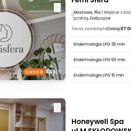
Mostowa, 16a
| Wejście z bo
pralnią
, Dobczyce
Teraz zamknięte
Dzisiaj:
07:0
Endermologia LPG 35 min
Endermologia LPG 50 min
4.98
/5
Endermologia LPG 15 min
Honeywell Spa
ul.M.SKŁODOWSKI