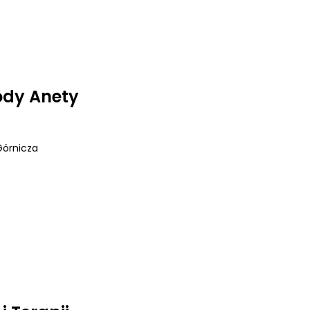
ody Anety
Górnicza