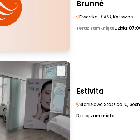
Brunné
Dworska
| 9A/3
, Katowice
Teraz zamknięte
Dzisiaj:
07:0
Estivita
Stanisława Staszica 10
, Sos
Dzisiaj:
zamknięte