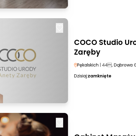
COCO Studio Ur
Zaręby
Pękalskich
| 44
, Dąbrowa 
Dzisiaj:
zamknięte