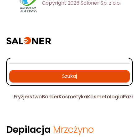
Copyright 2026 Saloner Sp. z o.o.
Szukaj
Fryzjerstwo
Barber
Kosmetyka
Kosmetologia
Pazno
Depilacja
Mrzeżyno