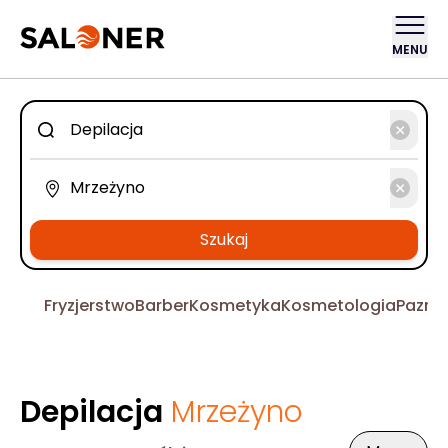
MENU
Szukaj
Fryzjerstwo
Barber
Kosmetyka
Kosmetologia
Pazno
Depilacja
Mrzeżyno