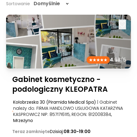
Domyślnie
Sortowanie
4.98
/5
Gabinet kosmetyczno -
podologiczny KLEOPATRA
Kołobrzeska 30 (Piramida Medical Spa)
| Gabinet
należy do: FIRMA HANDLOWO USŁUGOWA KATARZYNA
KASPROWICZ NIP: 8571716115, REGON: 812008384
,
Mrzeżyno
Teraz zamknięte
Dzisiaj:
08:30-19:00