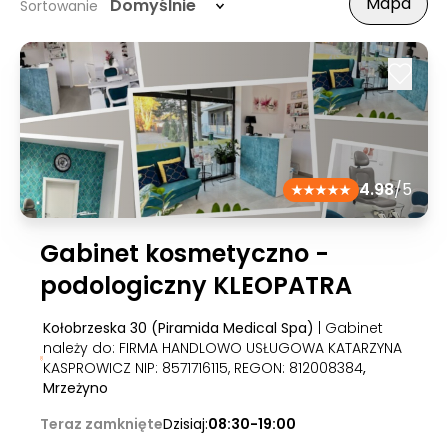
Mapa
Domyślnie
Sortowanie
4.98
/5
Gabinet kosmetyczno -
podologiczny KLEOPATRA
Kołobrzeska 30 (Piramida Medical Spa)
| Gabinet
należy do: FIRMA HANDLOWO USŁUGOWA KATARZYNA
KASPROWICZ NIP: 8571716115, REGON: 812008384
,
Mrzeżyno
Teraz zamknięte
Dzisiaj:
08:30-19:00