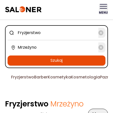
MENU
Szukaj
Fryzjerstwo
Barber
Kosmetyka
Kosmetologia
Pazno
Fryzjerstwo
Mrzeżyno