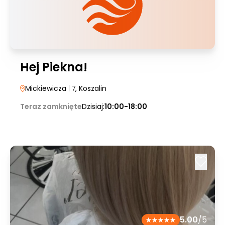
Hej Piekna!
Mickiewicza
| 7
, Koszalin
Teraz zamknięte
Dzisiaj:
10:00-18:00
5.00
/5