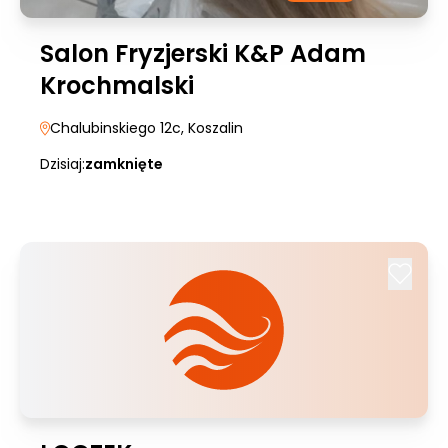
Salon Fryzjerski K&P Adam
Krochmalski
Chalubinskiego 12c
, Koszalin
Dzisiaj:
zamknięte