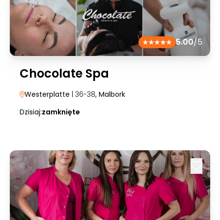
5.00
/5
Chocolate Spa
Westerplatte
| 36-38
, Malbork
Dzisiaj:
zamknięte