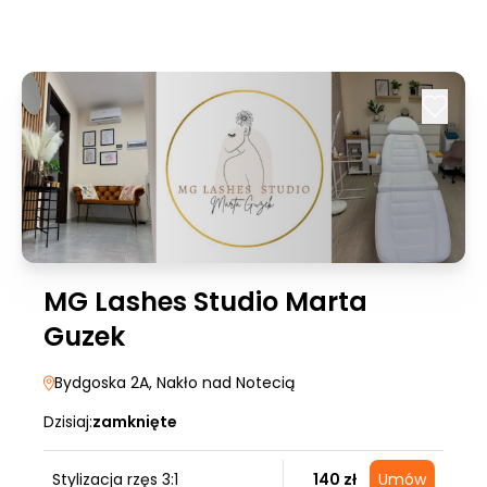
MG Lashes Studio Marta
Guzek
Bydgoska 2A
, Nakło nad Notecią
Dzisiaj:
zamknięte
Stylizacja rzęs 3:1
140 zł
Umów