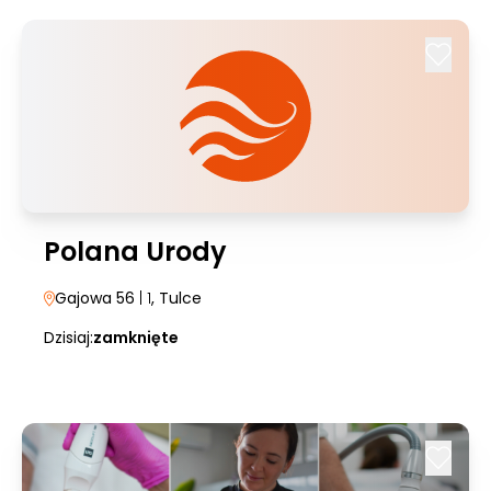
Polana Urody
Gajowa 56
| 1
, Tulce
Dzisiaj:
zamknięte