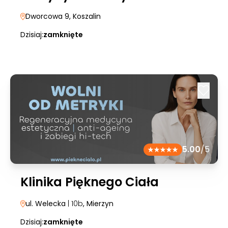
Dworcowa 9
, Koszalin
Dzisiaj:
zamknięte
5.00
/5
Klinika Pięknego Ciała
ul. Welecka
| 10b
, Mierzyn
Dzisiaj:
zamknięte