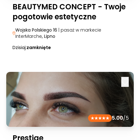
BEAUTYMED CONCEPT - Twoje
pogotowie estetyczne
Wojska Polskiego 16
| pasaż w markecie
InterMarche
, Lipno
Dzisiaj:
zamknięte
5.00
/5
Prestige