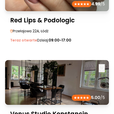
4.99
/5
Red Lips & Podologic
Przełajowa 22A
, Łódź
Teraz otwarte
Dzisiaj:
09:00-17:00
5.00
/5
Venus Studio Konstancin