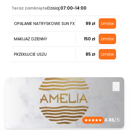
Teraz zamknięte
Dzisiaj:
07:00-14:00
OPALANIE NATRYSKOWE SUN FX
99 zł
Umów
MAKIJAŻ DZIENNY
150 zł
Umów
PRZEKŁUCIE USZU
85 zł
Umów
4.86
/5