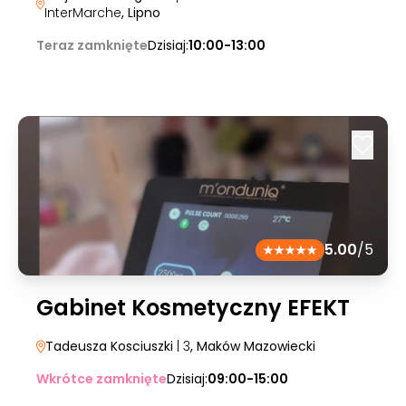
InterMarche
, Lipno
Teraz zamknięte
Dzisiaj:
10:00-13:00
5.00
/5
Gabinet Kosmetyczny EFEKT
Tadeusza Kosciuszki
| 3
, Maków Mazowiecki
Wkrótce zamknięte
Dzisiaj:
09:00-15:00