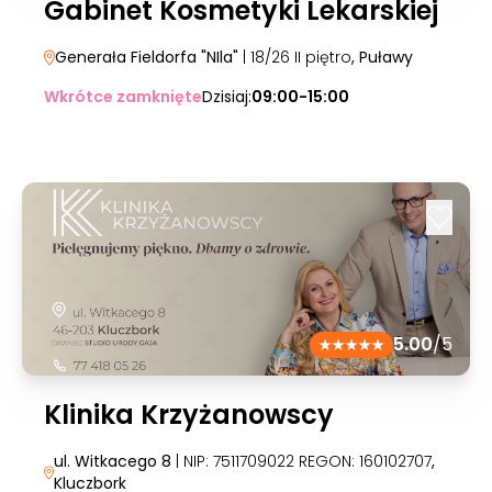
Gabinet Kosmetyki Lekarskiej
Generała Fieldorfa "NIla"
| 18/26 II piętro
, Puławy
Wkrótce zamknięte
Dzisiaj:
09:00-15:00
5.00
/5
Klinika Krzyżanowscy
ul. Witkacego 8
| NIP: 7511709022 REGON: 160102707
,
Kluczbork