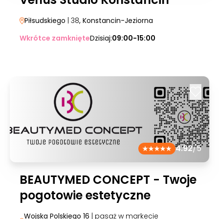
Piłsudskiego
| 38
, Konstancin-Jeziorna
Wkrótce zamknięte
Dzisiaj:
09:00-15:00
4.92
/5
BEAUTYMED CONCEPT - Twoje
pogotowie estetyczne
Wojska Polskiego 16
| pasaż w markecie