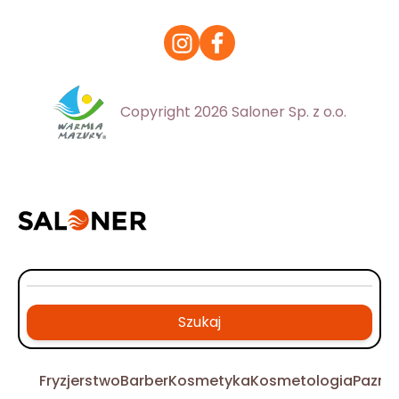
Copyright 2026 Saloner Sp. z o.o.
Szukaj
Fryzjerstwo
Barber
Kosmetyka
Kosmetologia
Pazno