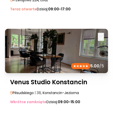
Przełajowa 22A
, Łódź
Teraz otwarte
Dzisiaj:
09:00-17:00
5.00
/5
Venus Studio Konstancin
Piłsudskiego
| 38
, Konstancin-Jeziorna
Wkrótce zamknięte
Dzisiaj:
09:00-15:00