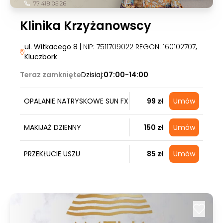
Klinika Krzyżanowscy
ul. Witkacego 8
| NIP: 7511709022 REGON: 160102707
,
Kluczbork
Teraz zamknięte
Dzisiaj:
07:00-14:00
OPALANIE NATRYSKOWE SUN FX
99 zł
Umów
MAKIJAŻ DZIENNY
150 zł
Umów
PRZEKŁUCIE USZU
85 zł
Umów