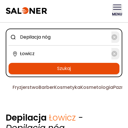
MENU
Szukaj
Fryzjerstwo
Barber
Kosmetyka
Kosmetologia
Pazno
Depilacja
Łowicz
-