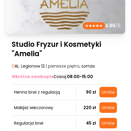
4.86
/5
Studio Fryzur i Kosmetyki
"Amelia"
AL. Legionow 12
| pierwsze piętro
, Łomża
Wkrótce zamknięte
Dzisiaj:
08:00-15:00
Henna brwi z regulacją
90 zł
Umów
Makijaż wieczorowy
220 zł
Umów
Regulacja brwi
45 zł
Umów