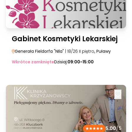
Gabinet Kosmetyki Lekarskiej
Generała Fieldorfa "NIla"
| 18/26 II piętro
, Puławy
Wkrótce zamknięte
Dzisiaj:
09:00-15:00
5.00
/5