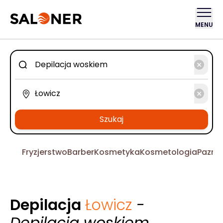
MENU
Szukaj
Fryzjerstwo
Barber
Kosmetyka
Kosmetologia
Pazno
Depilacja
Łowicz
-