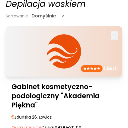
Depilacja woskiem
Domyślnie
Sortowanie
4.95
/5
Gabinet kosmetyczno-
podologiczny "Akademia
Piękna"
Zduńska 26
, Łowicz
Teraz otwarte
Dzisiaj:
09:00-20:00