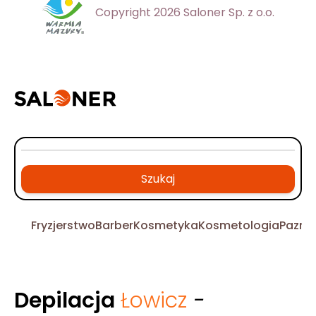
Copyright 2026 Saloner Sp. z o.o.
Szukaj
Fryzjerstwo
Barber
Kosmetyka
Kosmetologia
Pazno
Depilacja
Łowicz
-