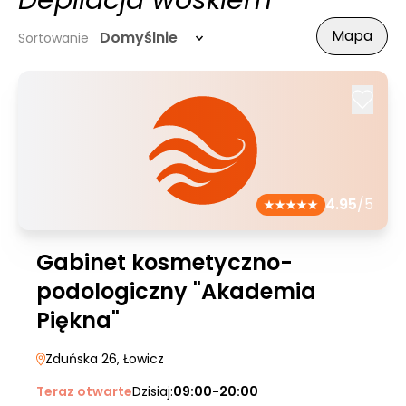
Depilacja woskiem
Mapa
Domyślnie
Sortowanie
4.95
/5
Gabinet kosmetyczno-
podologiczny "Akademia
Piękna"
Zduńska 26
, Łowicz
Teraz otwarte
Dzisiaj:
09:00-20:00