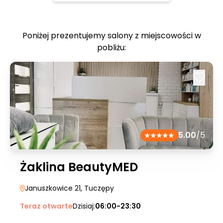
Poniżej prezentujemy salony z miejscowości w
pobliżu:
5.00
/5
Żaklina BeautyMED
Januszkowice 21
, Tuczępy
Teraz otwarte
Dzisiaj:
06:00-23:30