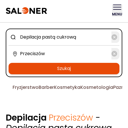
MENU
Szukaj
Fryzjerstwo
Barber
Kosmetyka
Kosmetologia
Pazno
Depilacja
Przeciszów
-