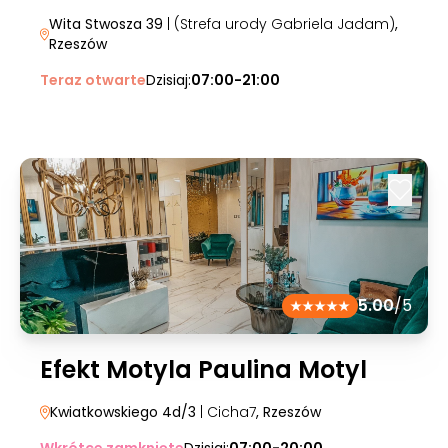
Wita Stwosza 39
| (Strefa urody Gabriela Jadam)
,
Rzeszów
Teraz otwarte
Dzisiaj:
07:00-21:00
5.00
/5
Efekt Motyla Paulina Motyl
Kwiatkowskiego 4d/3
| Cicha7
, Rzeszów