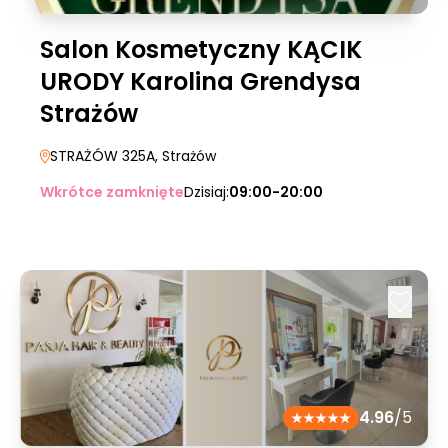
Salon Kosmetyczny KĄCIK
URODY Karolina Grendysa
Strażów
STRAŻÓW 325A
, Strażów
Wkrótce zamknięte
Dzisiaj:
09:00-20:00
4.96
/5