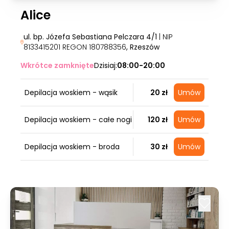
Alice
ul. bp. Józefa Sebastiana Pelczara 4/1
| NIP
8133415201 REGON 180788356
, Rzeszów
Wkrótce zamknięte
Dzisiaj:
08:00-20:00
Depilacja woskiem - wąsik
20 zł
Umów
Depilacja woskiem - całe nogi
120 zł
Umów
Depilacja woskiem - broda
30 zł
Umów