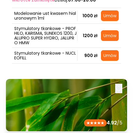
Wkrótce zamknięte
Dzisiaj:
07:00-20:00
Modelowanie ust kwasem hial
1000 zł
Umów
uronowym 1ml
Stymulatory tkankowe - PROF
HILO, KARISMA, SUNEKOS 1200, J
1200 zł
Umów
ALUPRO SUPER HYDRO, JALUPR
O HMW
Stymulatory tkankowe - NUCL
900 zł
Umów
EOFILL
4.92
/5