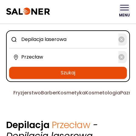
MENU
Szukaj
Fryzjerstwo
Barber
Kosmetyka
Kosmetologia
Pazno
Depilacja
Przecław
-