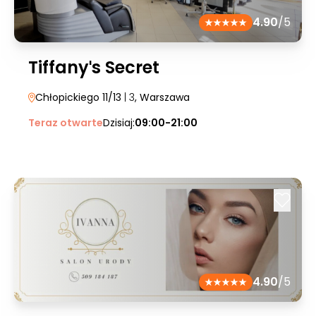
4.90
/5
Tiffanyˈs Secret
Chłopickiego 11/13
| 3
, Warszawa
Teraz otwarte
Dzisiaj:
09:00-21:00
4.90
/5