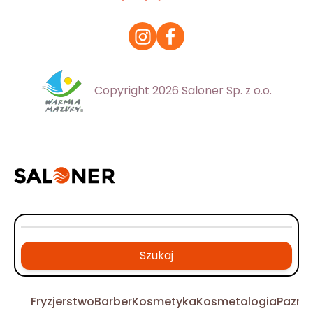
Copyright 2026 Saloner Sp. z o.o.
Szukaj
Fryzjerstwo
Barber
Kosmetyka
Kosmetologia
Pazno