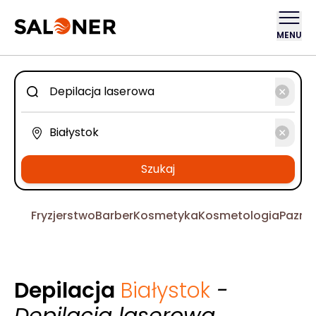
MENU
Szukaj
Fryzjerstwo
Barber
Kosmetyka
Kosmetologia
Pazno
Depilacja
Białystok
-