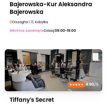
Bajerowska-Kur Aleksandra
Bajerowska
Orszagha
| 13
, Kobyłka
Wkrótce zamknięte
Dzisiaj:
09:00-19:00
4.90
/5
Tiffanyˈs Secret