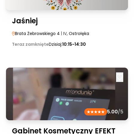
Jaśniej
Brata Żebrowskiego 4
| IV
, Ostrołęka
Teraz zamknięte
Dzisiaj:
10:15-14:30
5.00
/5
Gabinet Kosmetyczny EFEKT