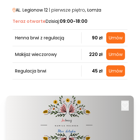
AL. Legionow 12
| pierwsze piętro
, Łomża
Teraz otwarte
Dzisiaj:
09:00-18:00
Henna brwi z regulacją
90 zł
Umów
Makijaż wieczorowy
220 zł
Umów
Regulacja brwi
45 zł
Umów