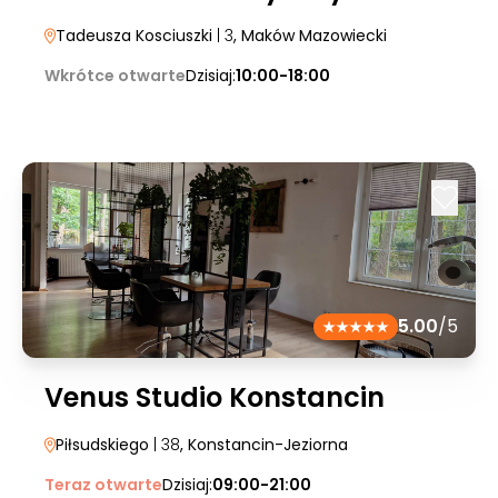
Tadeusza Kosciuszki
| 3
, Maków Mazowiecki
Wkrótce otwarte
Dzisiaj:
10:00-18:00
5.00
/5
Venus Studio Konstancin
Piłsudskiego
| 38
, Konstancin-Jeziorna
Teraz otwarte
Dzisiaj:
09:00-21:00