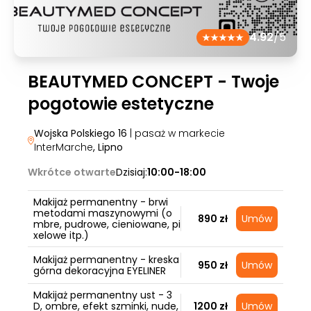
4.92
/5
BEAUTYMED CONCEPT - Twoje
pogotowie estetyczne
Wojska Polskiego 16
| pasaż w markecie
InterMarche
, Lipno
Wkrótce otwarte
Dzisiaj:
10:00-18:00
Makijaż permanentny - brwi
metodami maszynowymi (o
890 zł
Umów
mbre, pudrowe, cieniowane, pi
xelowe itp.)
Makijaż permanentny - kreska
950 zł
Umów
górna dekoracyjna EYELINER
Makijaż permanentny ust - 3
D, ombre, efekt szminki, nude,
1200 zł
Umów