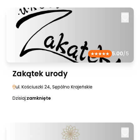
5.00
/5
Zakątek urody
ul. Kościuszki 24
, Sępólno Krajeńskie
Dzisiaj:
zamknięte