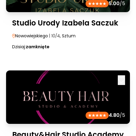
5.00
/5
Studio Urody Izabela Saczuk
Nowowiejskiego
| 10/4
, Sztum
Dzisiaj:
zamknięte
4.80
/5
Beauty&Hair Studio Academy