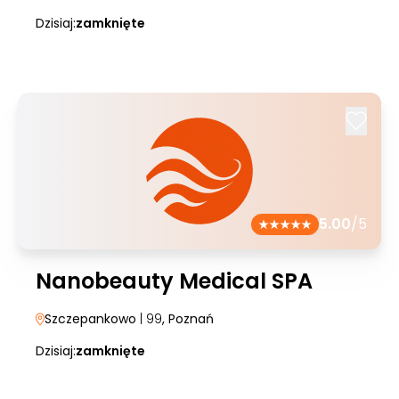
Dzisiaj:
zamknięte
5.00
/5
Nanobeauty Medical SPA
Szczepankowo
| 99
, Poznań
Dzisiaj:
zamknięte