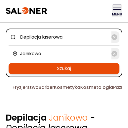
MENU
Szukaj
Fryzjerstwo
Barber
Kosmetyka
Kosmetologia
Pazno
Depilacja
Janikowo
-