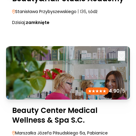
Stanisława Przybyszewskiego
| 136
, Łódź
Dzisiaj:
zamknięte
4.90
/5
Beauty Center Medical
Wellness & Spa S.C.
Marszałka Józefa Piłsudskiego 6a
, Pabianice