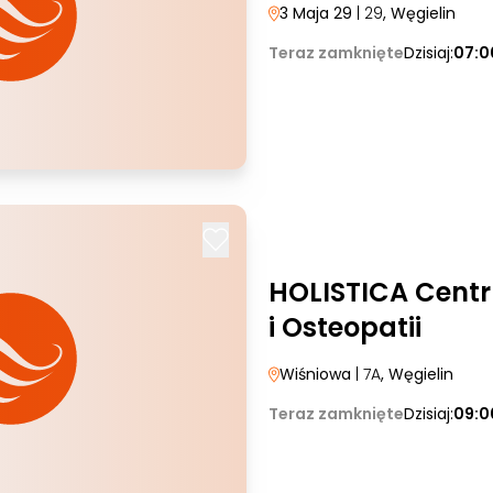
3 Maja 29
| 29
, Węgielin
Teraz zamknięte
Dzisiaj:
07:0
HOLISTICA Centru
i Osteopatii
Wiśniowa
| 7A
, Węgielin
Teraz zamknięte
Dzisiaj:
09:0