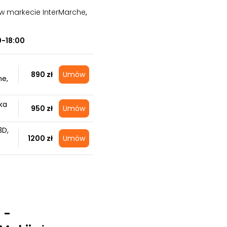
 w markecie InterMarche
,
0-18:00
890 zł
Umów
ne,
ka
950 zł
Umów
3D,
1200 zł
Umów
 -