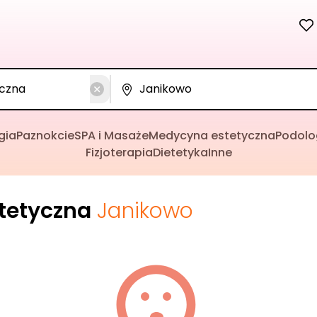
gia
Paznokcie
SPA i Masaże
Medycyna estetyczna
Podolo
Fizjoterapia
Dietetyka
Inne
tetyczna
Janikowo