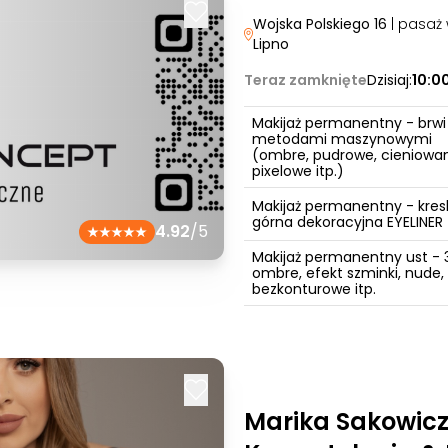
Wojska Polskiego 16
| pasaż
Lipno
Teraz zamknięte
Dzisiaj:
10:0
Makijaż permanentny - brwi
metodami maszynowymi
(ombre, pudrowe, cieniowa
pixelowe itp.)
Makijaż permanentny - kres
górna dekoracyjna EYELINER
4.92
/5
Makijaż permanentny ust - 
ombre, efekt szminki, nude,
bezkonturowe itp.
Marika Sakowicz