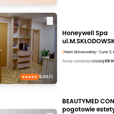
Honeywell Spa
ul.M.SKŁODOWSKI
Marii Skłodowskiej- Curie 3
,
Teraz zamknięte
Dzisiaj:
09:0
5.00
/5
BEAUTYMED CONC
pogotowie estet