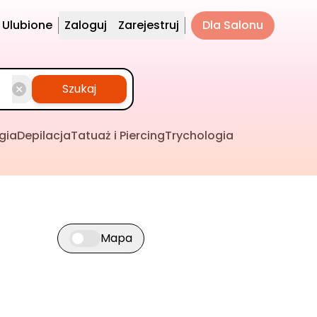
Ulubione
Zaloguj
Zarejestruj
Dla Salonu
Szukaj
gia
Depilacja
Tatuaż i Piercing
Trychologia
Mapa
Przełącz widok mapy