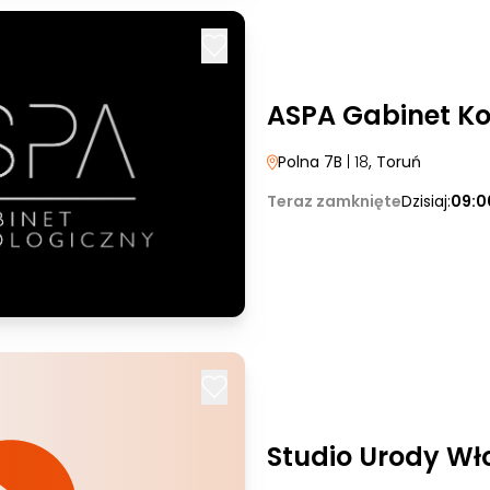
ASPA Gabinet K
Polna 7B
| 18
, Toruń
Teraz zamknięte
Dzisiaj:
09:0
Studio Urody Wł