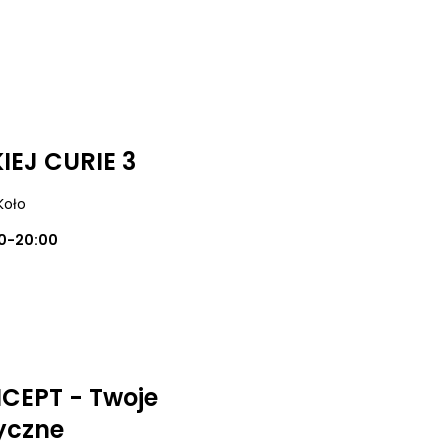
EJ CURIE 3
 Koło
0-20:00
EPT - Twoje
yczne