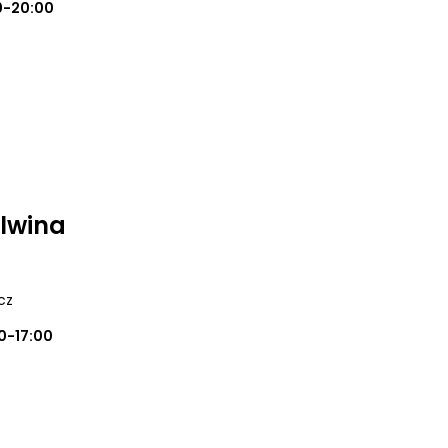
0-20:00
lwina
cz
0-17:00