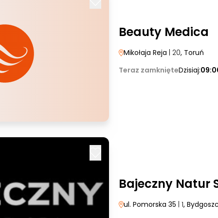
Beauty Medica
Mikołaja Reja
| 20
, Toruń
Teraz zamknięte
Dzisiaj:
09:0
Bajeczny Natur 
ul. Pomorska 35
| 1
, Bydgosz