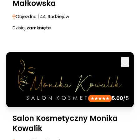
Małkowska
Objezdna
| 44
, Radziejów
Dzisiaj:
zamknięte
5.00
/5
Salon Kosmetyczny Monika
Kowalik