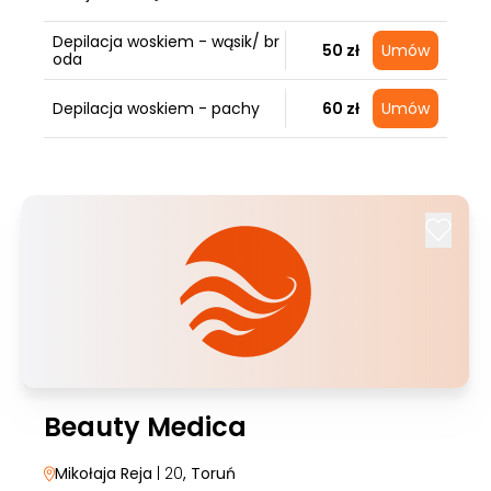
Depilacja woskiem - wąsik/ br
50 zł
Umów
oda
Depilacja woskiem - pachy
60 zł
Umów
Beauty Medica
Mikołaja Reja
| 20
, Toruń