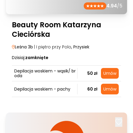
4.94
/5
Beauty Room Katarzyna
Cieciórska
Leśna 3b
| I piętro przy Polo
, Przysiek
Dzisiaj:
zamknięte
Depilacja woskiem - wąsik/ br
50 zł
Umów
oda
Depilacja woskiem - pachy
60 zł
Umów