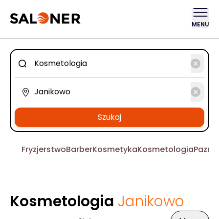
MENU
Szukaj
Fryzjerstwo
Barber
Kosmetyka
Kosmetologia
Pazno
Kosmetologia
Janikowo