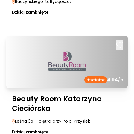
Baczyńskiego 15
, Bydgoszcz
Dzisiaj:
zamknięte
4.94
/5
Beauty Room Katarzyna
Cieciórska
Leśna 3b
| I piętro przy Polo
, Przysiek
Dzisiaj:
zamknięte