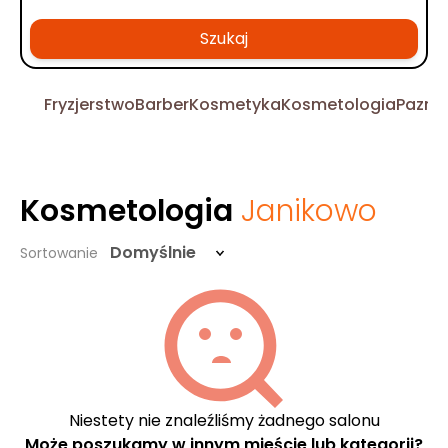
Szukaj
Fryzjerstwo
Barber
Kosmetyka
Kosmetologia
Pazno
Kosmetologia
Janikowo
Domyślnie
Sortowanie
Niestety nie znaleźliśmy żadnego salonu
Może poszukamy w innym mieście lub kategorii?