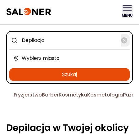
MENU
Szukaj
Fryzjerstwo
Barber
Kosmetyka
Kosmetologia
Pazno
Depilacja w Twojej okolicy