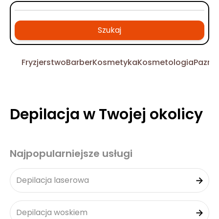
Szukaj
Fryzjerstwo
Barber
Kosmetyka
Kosmetologia
Pazno
Depilacja w Twojej okolicy
Najpopularniejsze usługi
Depilacja laserowa
Depilacja woskiem