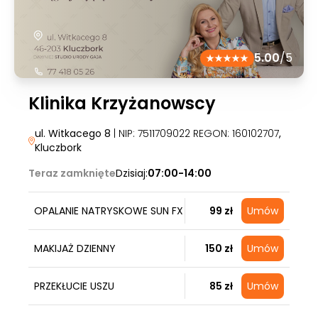
5.00
/5
Klinika Krzyżanowscy
ul. Witkacego 8
| NIP: 7511709022 REGON: 160102707
,
Kluczbork
Teraz zamknięte
Dzisiaj:
07:00-14:00
OPALANIE NATRYSKOWE SUN FX
99 zł
Umów
MAKIJAŻ DZIENNY
150 zł
Umów
PRZEKŁUCIE USZU
85 zł
Umów