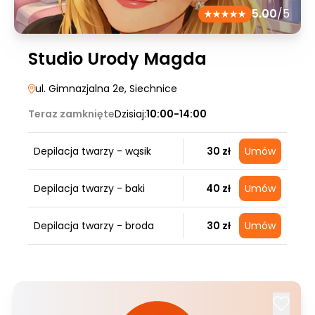
5.00
/5
Studio Urody Magda
ul. Gimnazjalna 2e
, Siechnice
Teraz zamknięte
Dzisiaj:
10:00-14:00
Depilacja twarzy - wąsik
30 zł
Umów
Depilacja twarzy - baki
40 zł
Umów
Depilacja twarzy - broda
30 zł
Umów