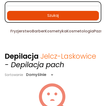
Szukaj
Fryzjerstwo
Barber
Kosmetyka
Kosmetologia
Pazno
Depilacja
Jelcz-Laskowice
- Depilacja pach
Domyślnie
Sortowanie