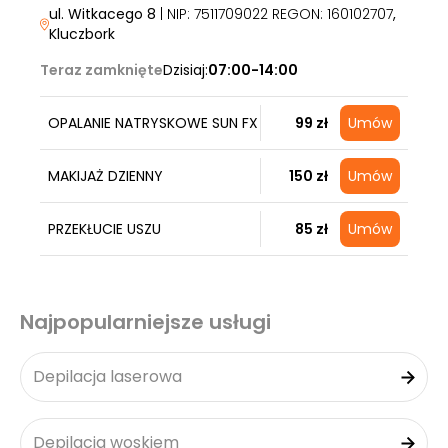
ul. Witkacego 8
| NIP: 7511709022 REGON: 160102707
,
Kluczbork
Teraz zamknięte
Dzisiaj:
07:00-14:00
OPALANIE NATRYSKOWE SUN FX
99 zł
Umów
MAKIJAŻ DZIENNY
150 zł
Umów
PRZEKŁUCIE USZU
85 zł
Umów
Najpopularniejsze usługi
Depilacja laserowa
Depilacja woskiem