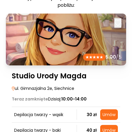
pobliżu:
5.00
/5
Studio Urody Magda
ul. Gimnazjalna 2e
, Siechnice
Teraz zamknięte
Dzisiaj:
10:00-14:00
Depilacja twarzy - wąsik
30 zł
Umów
Depilacja twarzy - baki
40 zł
Umów