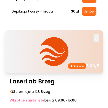
Depilacja twarzy - broda
30 zł
Umów
5.00
/5
LaserLab Brzeg
Staromiejska 12E
, Brzeg
Wkrótce zamknięte
Dzisiaj:
09:00-15:00