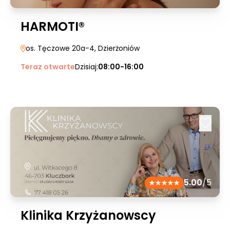
HARMOTI®
os. Tęczowe 20a-4
, Dzierżoniów
Teraz otwarte
Dzisiaj:
08:00-16:00
5.00
/5
Klinika Krzyżanowscy