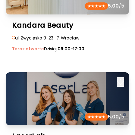
5.00
/5
Kandara Beauty
ul. Zwycięska 9-23
| 7
, Wrocław
Teraz otwarte
Dzisiaj:
09:00-17:00
5.00
/5