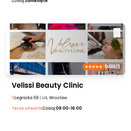
Dzisiaj:
zamknięte
5.00
/5
Velissi Beauty Clinic
Legnicka 59
| U4
, Wrocław
Teraz otwarte
Dzisiaj:
09:00-16:00