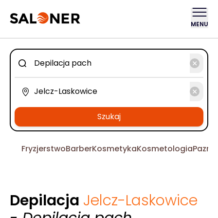
MENU
Szukaj
Fryzjerstwo
Barber
Kosmetyka
Kosmetologia
Pazno
Depilacja
Jelcz-Laskowice