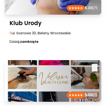
5.00
/5
Klub Urody
ul. Sosnowa 30
, Bielany Wrocławskie
Dzisiaj:
zamknięte
5.00
/5