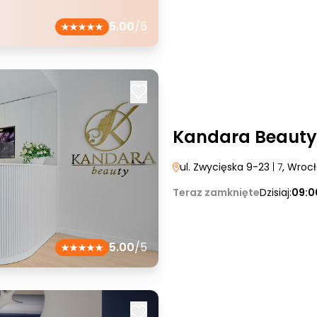
5.00
/5
Kandara Beauty
ul. Zwycięska 9-23
| 7
, Wroc
Teraz zamknięte
Dzisiaj:
09:0
5.00
/5