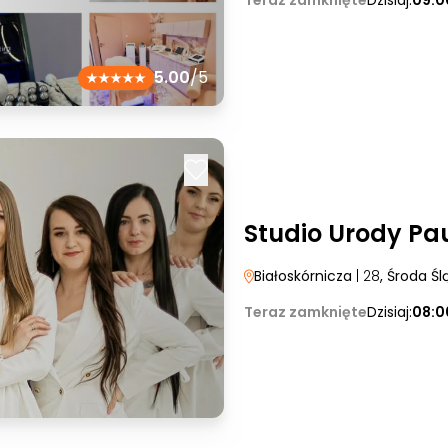
Teraz zamknięte
Dzisiaj:
09:0
5.00
/5
Studio Urody Pa
Białoskórnicza
| 28
, Środa Śl
Teraz zamknięte
Dzisiaj:
08:0