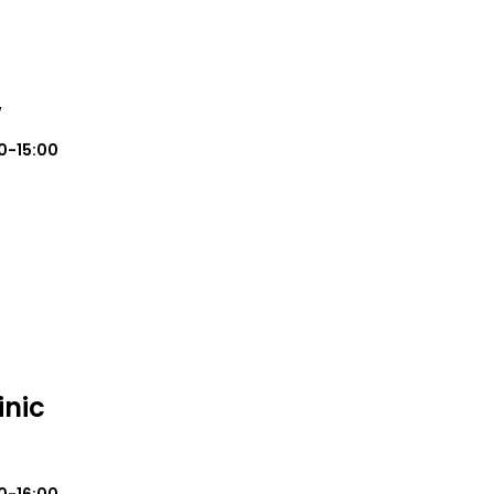
w
0-15:00
inic