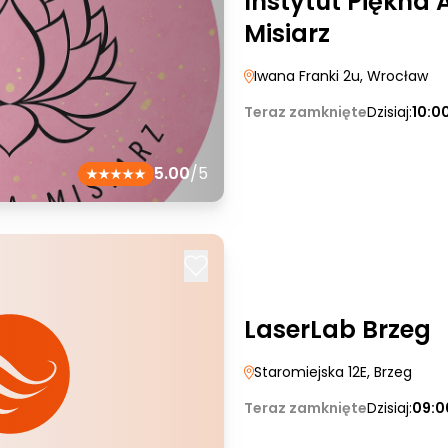
Instytut Piękna 
Misiarz
Iwana Franki 2u
, Wrocław
Teraz zamknięte
Dzisiaj:
10:0
5.00
/5
LaserLab Brzeg
Staromiejska 12E
, Brzeg
Teraz zamknięte
Dzisiaj:
09:0