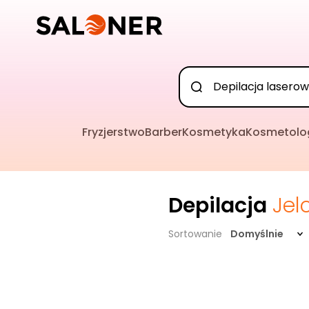
Fryzjerstwo
Barber
Kosmetyka
Kosmetolo
Depilacja
Jel
Sortowanie
Domyślnie