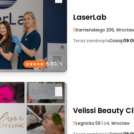
LaserLab
Kamieńskiego 206
, Wrocła
Teraz zamknięte
Dzisiaj:
09:0
5.00
/5
Velissi Beauty Cl
Legnicka 59
| U4
, Wrocław