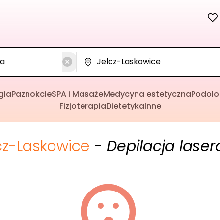
gia
Paznokcie
SPA i Masaże
Medycyna estetyczna
Podolo
Fizjoterapia
Dietetyka
Inne
cz-Laskowice
- Depilacja lase