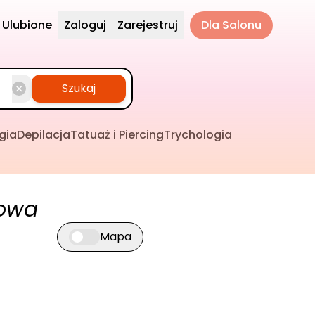
Ulubione
Zaloguj
Zarejestruj
Dla Salonu
Szukaj
gia
Depilacja
Tatuaż i Piercing
Trychologia
rowa
Mapa
Przełącz widok mapy