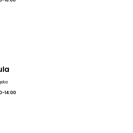
0-16:00
ula
ąska
0-14:00