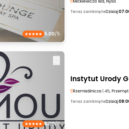
Mickiewicza 18a
, Nysa
Teraz zamknięte
Dzisiaj:
07:0
5.00
/5
Instytut Urody 
Rzemieślnicza
| 45
, Przemęt
Teraz zamknięte
Dzisiaj:
08:0
5.00
/5