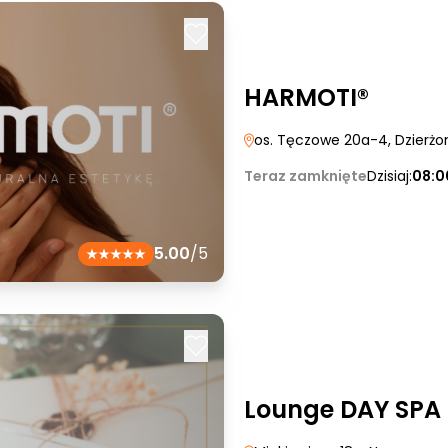
HARMOTI®
os. Tęczowe 20a-4
, Dzierż
Teraz zamknięte
Dzisiaj:
08:0
5.00
/5
Lounge DAY SPA