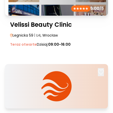
5.00
/5
Velissi Beauty Clinic
Legnicka 59
| U4
, Wrocław
Teraz otwarte
Dzisiaj:
09:00-16:00