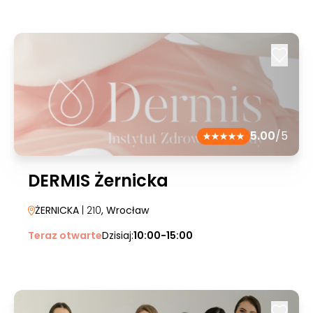
5.00
/5
DERMIS Żernicka
ŻERNICKA
| 210
, Wrocław
Teraz otwarte
Dzisiaj:
10:00-15:00