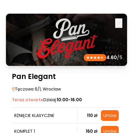
4.60
/5
Pan Elegant
Tęczowa 6/1
, Wrocław
Teraz otwarte
Dzisiaj:
10:00-16:00
RŻNIĘCIE KLASYCZNE
110 zł
Umów
KOMPLET 1
160 zł
Umów