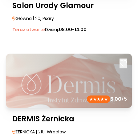
Salon Urody Glamour
Główna
| 20
, Psary
Teraz otwarte
Dzisiaj:
08:00-14:00
5.00
/5
DERMIS Żernicka
ŻERNICKA
| 210
, Wrocław