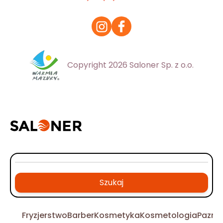
Copyright 2026 Saloner Sp. z o.o.
Szukaj
Fryzjerstwo
Barber
Kosmetyka
Kosmetologia
Pazno