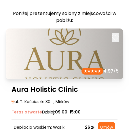
Poniżej prezentujemy salony z miejscowości w
pobliżu:
4.97
/5
Aura Holistic Clinic
ul. T. Kościuszki 30
|
, Mirków
Teraz otwarte
Dzisiaj:
09:00-15:00
Depilacja woskiem: Wąsik
26 zł
Umów