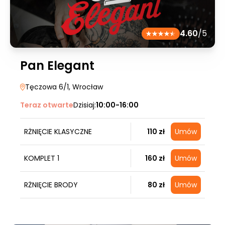
4.60
/5
Pan Elegant
Tęczowa 6/1
, Wrocław
Teraz otwarte
Dzisiaj:
10:00-16:00
RŻNIĘCIE KLASYCZNE
110 zł
Umów
KOMPLET 1
160 zł
Umów
RŻNIĘCIE BRODY
80 zł
Umów