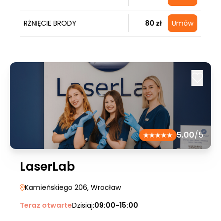
RŻNIĘCIE BRODY
80 zł
Umów
5.00
/5
LaserLab
Kamieńskiego 206
, Wrocław
Teraz otwarte
Dzisiaj:
09:00-15:00