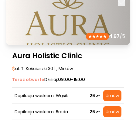
4.97
/5
Aura Holistic Clinic
ul. T. Kościuszki 30
|
, Mirków
Teraz otwarte
Dzisiaj:
09:00-15:00
Depilacja woskiem: Wąsik
26 zł
Umów
Depilacja woskiem: Broda
26 zł
Umów