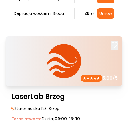
Depilacja woskiem: Broda
26 zł
Umów
5.00
/5
LaserLab Brzeg
Staromiejska 12E
, Brzeg
Teraz otwarte
Dzisiaj:
09:00-15:00