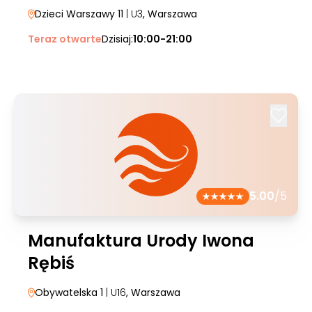
Dzieci Warszawy 11
| U3
, Warszawa
Teraz otwarte
Dzisiaj:
10:00-21:00
5.00
/5
Manufaktura Urody Iwona
Rębiś
Obywatelska 1
| U16
, Warszawa