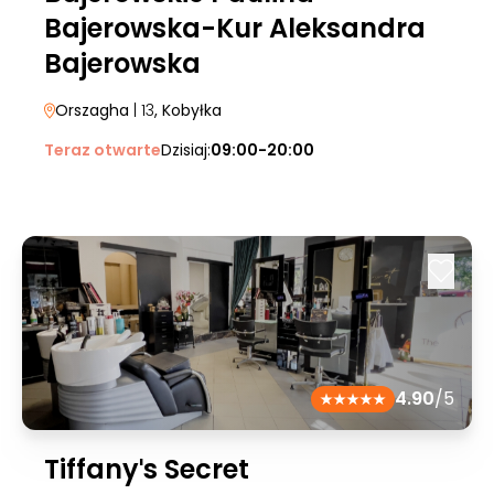
Bajerowska-Kur Aleksandra
Bajerowska
Orszagha
| 13
, Kobyłka
Teraz otwarte
Dzisiaj:
09:00-20:00
4.90
/5
Tiffanyˈs Secret