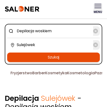
MENU
Szukaj
Fryzjerstwo
Barber
Kosmetyka
Kosmetologia
Pazno
Depilacja
Sulejówek
-