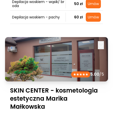
Depilacja woskiem - wąsik/ br
50 zł
Umów
oda
Depilacja woskiem - pachy
60 zł
Umów
5.00
/5
SKIN CENTER - kosmetologia
estetyczna Marika
Małkowska