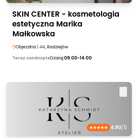
SKIN CENTER - kosmetologia
estetyczna Marika
Małkowska
Objezdna
| 44
, Radziejów
Teraz zamknięte
Dzisiaj:
09:00-14:00
4.90
/5