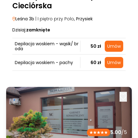
Cieciórska
Leśna 3b
| I piętro przy Polo
, Przysiek
Dzisiaj:
zamknięte
Depilacja woskiem - wąsik/ br
50 zł
Umów
oda
Depilacja woskiem - pachy
60 zł
Umów
5.00
/5