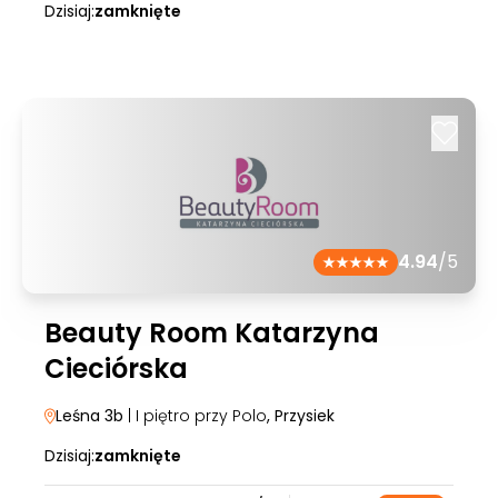
Dzisiaj:
zamknięte
4.94
/5
Beauty Room Katarzyna
Cieciórska
Leśna 3b
| I piętro przy Polo
, Przysiek
Dzisiaj:
zamknięte