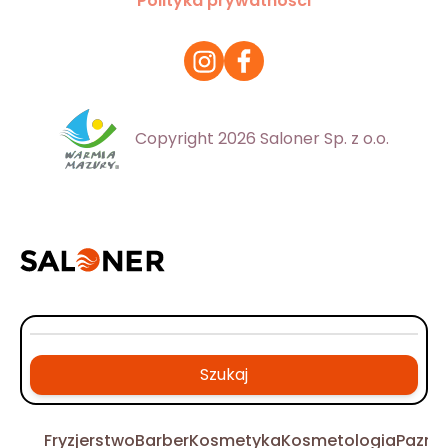
Polityka prywatności
Copyright 2026 Saloner Sp. z o.o.
Szukaj
Fryzjerstwo
Barber
Kosmetyka
Kosmetologia
Pazno