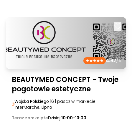
4.92
/5
BEAUTYMED CONCEPT - Twoje
pogotowie estetyczne
Wojska Polskiego 16
| pasaż w markecie
InterMarche
, Lipno
Teraz zamknięte
Dzisiaj:
10:00-13:00