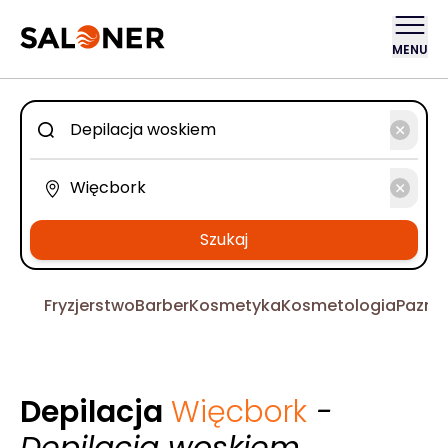
MENU
Szukaj
Fryzjerstwo
Barber
Kosmetyka
Kosmetologia
Pazno
Depilacja
Więcbork
-