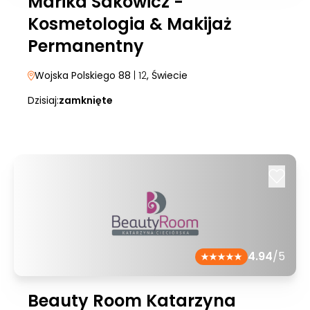
Marika Sakowicz -
Kosmetologia & Makijaż
Permanentny
Wojska Polskiego 88
| 12
, Świecie
Dzisiaj:
zamknięte
4.94
/5
Beauty Room Katarzyna