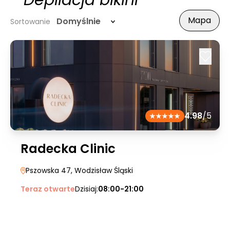
- Depilacja bikini
Mapa
Domyślnie
Sortowanie
4.98
/5
Radecka Clinic
Pszowska 47
, Wodzisław Śląski
Teraz otwarte
Dzisiaj:
08:00-21:00