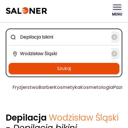
MENU
Szukaj
Fryzjerstwo
Barber
Kosmetyka
Kosmetologia
Pazno
Depilacja
Wodzisław Śląski