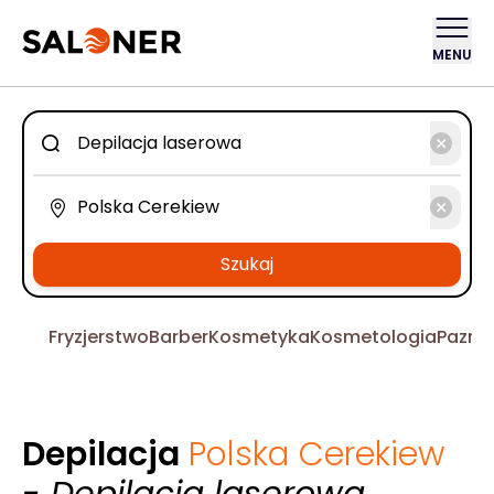
MENU
Szukaj
Fryzjerstwo
Barber
Kosmetyka
Kosmetologia
Pazno
Depilacja
Polska Cerekiew