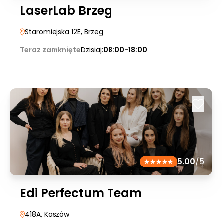
LaserLab Brzeg
Staromiejska 12E
, Brzeg
Teraz zamknięte
Dzisiaj:
08:00-18:00
5.00
/5
Edi Perfectum Team
418A
, Kaszów