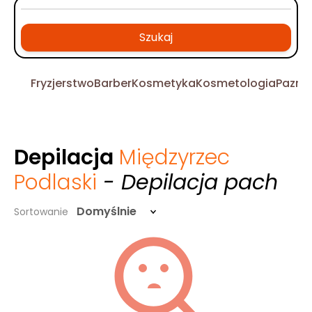
Szukaj
Fryzjerstwo
Barber
Kosmetyka
Kosmetologia
Pazno
Depilacja
Międzyrzec
Podlaski
- Depilacja pach
Domyślnie
Sortowanie