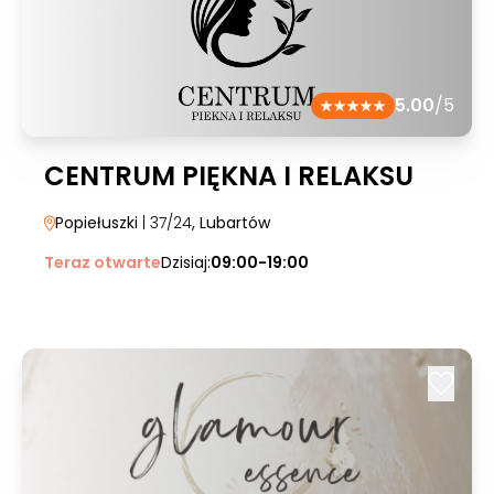
5.00
/5
CENTRUM PIĘKNA I RELAKSU
Popiełuszki
| 37/24
, Lubartów
Teraz otwarte
Dzisiaj:
09:00-19:00