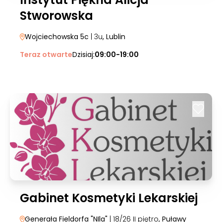
Stworowska
Wojciechowska 5c
| 3u
, Lublin
Teraz otwarte
Dzisiaj:
09:00-19:00
Gabinet Kosmetyki Lekarskiej
Generała Fieldorfa "NIla"
| 18/26 II piętro
, Puławy