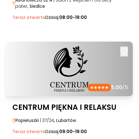
Asłanowicza 32 A
| Salon z wejściem od ulicy -
pater
, Siedlce
Teraz otwarte
Dzisiaj:
08:00-19:00
5.00
/5
CENTRUM PIĘKNA I RELAKSU
Popiełuszki
| 37/24
, Lubartów
Teraz otwarte
Dzisiaj:
09:00-19:00