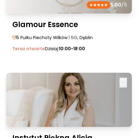
5.00
/5
Glamour Essence
15 Pułku Piechoty Wilków
| 5G
, Dęblin
Teraz otwarte
Dzisiaj:
10:00-18:00
Instytut Piękna Alicja