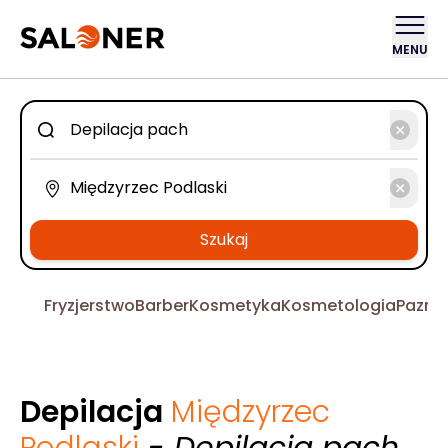
MENU
Szukaj
Fryzjerstwo
Barber
Kosmetyka
Kosmetologia
Pazno
Depilacja
Międzyrzec