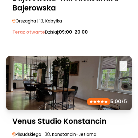
Bajerowska
Orszagha
| 13
, Kobyłka
Teraz otwarte
Dzisiaj:
09:00-20:00
5.00
/5
Venus Studio Konstancin
Piłsudskiego
| 38
, Konstancin-Jeziorna