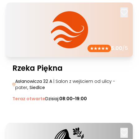
5.00
/5
Rzeka Piękna
Asłanowicza 32 A
| Salon z wejściem od ulicy -
pater
, Siedlce
Teraz otwarte
Dzisiaj:
08:00-19:00