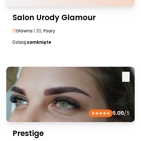
Salon Urody Glamour
Główna
| 20
, Psary
Dzisiaj:
zamknięte
5.00
/5
Prestige