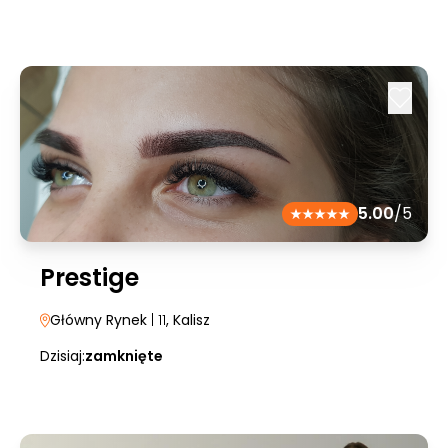
5.00
/5
Prestige
Główny Rynek
| 11
, Kalisz
Dzisiaj:
zamknięte