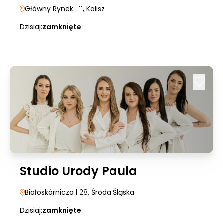
Główny Rynek
| 11
, Kalisz
Dzisiaj:
zamknięte
Studio Urody Paula
Białoskórnicza
| 28
, Środa Śląska
Dzisiaj:
zamknięte