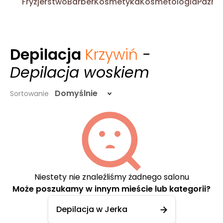
Fryzjerstwo
Barber
Kosmetyka
Kosmetologia
Pazno
Depilacja
Krzywiń
-
Depilacja woskiem
Domyślnie
Sortowanie
Niestety nie znaleźliśmy żadnego salonu
Może poszukamy w innym mieście lub kategorii?
Depilacja w Jerka