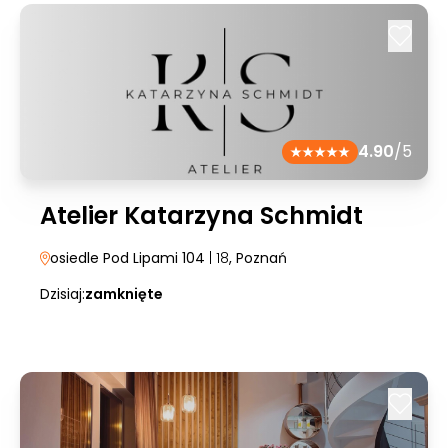
4.90
/5
Atelier Katarzyna Schmidt
osiedle Pod Lipami 104
| 18
, Poznań
Dzisiaj:
zamknięte