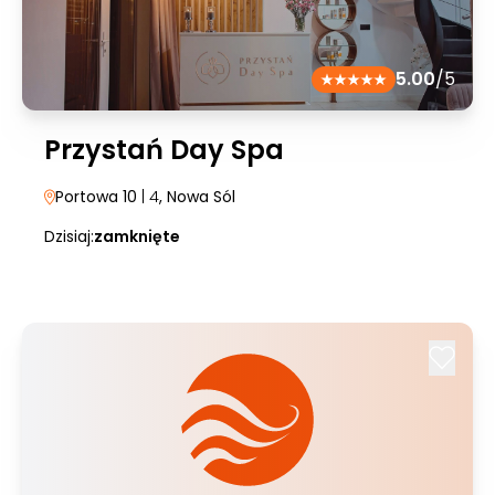
5.00
/5
Przystań Day Spa
Portowa 10
| 4
, Nowa Sól
Dzisiaj:
zamknięte