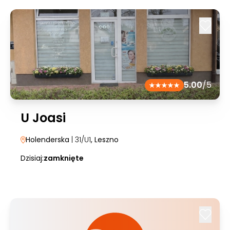
5.00
/5
U Joasi
Holenderska
| 31/U1
, Leszno
Dzisiaj:
zamknięte