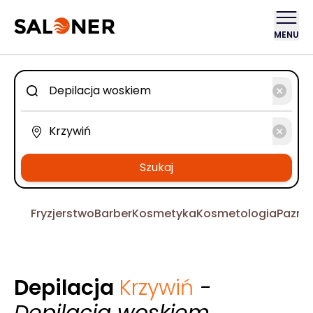
MENU
Szukaj
Fryzjerstwo
Barber
Kosmetyka
Kosmetologia
Pazno
Depilacja
Krzywiń
-