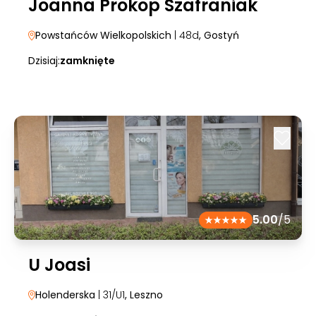
Joanna Prokop Szafraniak
Powstańców Wielkopolskich
| 48d
, Gostyń
Dzisiaj:
zamknięte
5.00
/5
U Joasi
Holenderska
| 31/U1
, Leszno