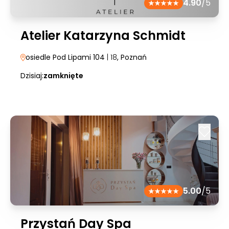
4.90
/5
Atelier Katarzyna Schmidt
osiedle Pod Lipami 104
| 18
, Poznań
Dzisiaj:
zamknięte
5.00
/5
Przystań Day Spa