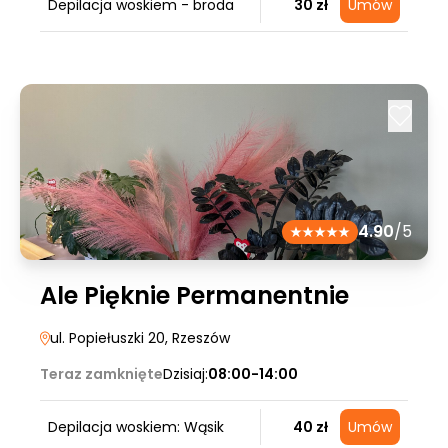
Depilacja woskiem - broda
30 zł
Umów
4.90
/5
Ale Pięknie Permanentnie
ul. Popiełuszki 20
, Rzeszów
Teraz zamknięte
Dzisiaj:
08:00-14:00
Depilacja woskiem: Wąsik
40 zł
Umów