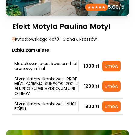
5.00
/5
Efekt Motyla Paulina Motyl
Kwiatkowskiego 4d/3
| Cicha7
, Rzeszów
Dzisiaj:
zamknięte
Modelowanie ust kwasem hial
1000 zł
Umów
uronowym 1ml
Stymulatory tkankowe - PROF
HILO, KARISMA, SUNEKOS 1200, J
1200 zł
Umów
ALUPRO SUPER HYDRO, JALUPR
O HMW
Stymulatory tkankowe - NUCL
900 zł
Umów
EOFILL