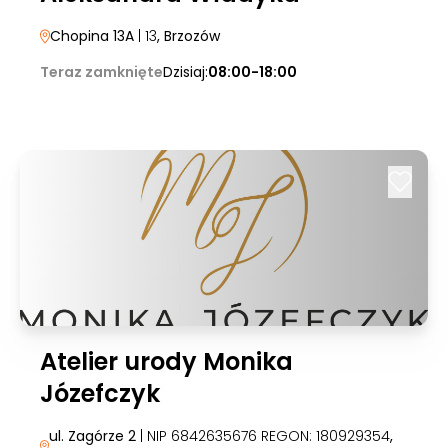
Chopina 13A
| 13
, Brzozów
Teraz zamknięte
Dzisiaj:
08:00-18:00
Atelier urody Monika
Józefczyk
ul. Zagórze 2
| NIP 6842635676 REGON: 180929354
,