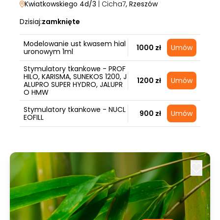
Kwiatkowskiego 4d/3
| Cicha7
, Rzeszów
Dzisiaj:
zamknięte
Modelowanie ust kwasem hial
1000 zł
Umów
uronowym 1ml
Stymulatory tkankowe - PROF
HILO, KARISMA, SUNEKOS 1200, J
1200 zł
Umów
ALUPRO SUPER HYDRO, JALUPR
O HMW
Stymulatory tkankowe - NUCL
900 zł
Umów
EOFILL