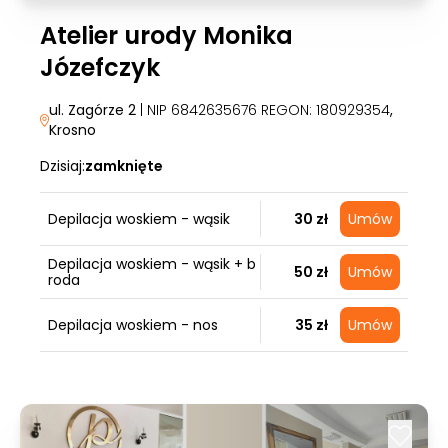
Atelier urody Monika
Józefczyk
ul. Zagórze 2
| NIP 6842635676 REGON: 180929354
,
Krosno
Dzisiaj:
zamknięte
Depilacja woskiem - wąsik
30 zł
Umów
Depilacja woskiem - wąsik + b
50 zł
Umów
roda
Depilacja woskiem - nos
35 zł
Umów