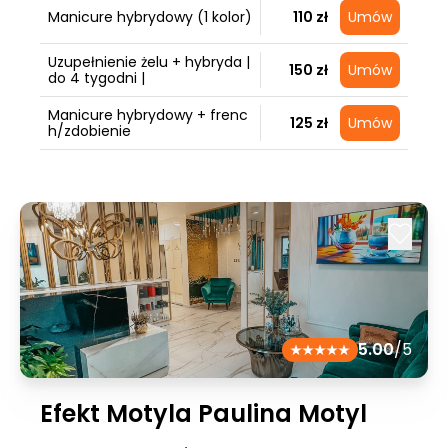
Manicure hybrydowy (1 kolor)
110 zł
Umów
Uzupełnienie żelu + hybryda |
150 zł
Umów
do 4 tygodni |
Manicure hybrydowy + frenc
125 zł
Umów
h/zdobienie
5.00
/5
Efekt Motyla Paulina Motyl