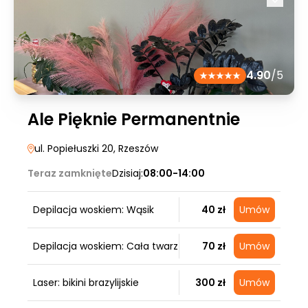
4.90
/5
Ale Pięknie Permanentnie
ul. Popiełuszki 20
, Rzeszów
Teraz zamknięte
Dzisiaj:
08:00-14:00
Depilacja woskiem: Wąsik
40 zł
Umów
Depilacja woskiem: Cała twarz
70 zł
Umów
Laser: bikini brazylijskie
300 zł
Umów