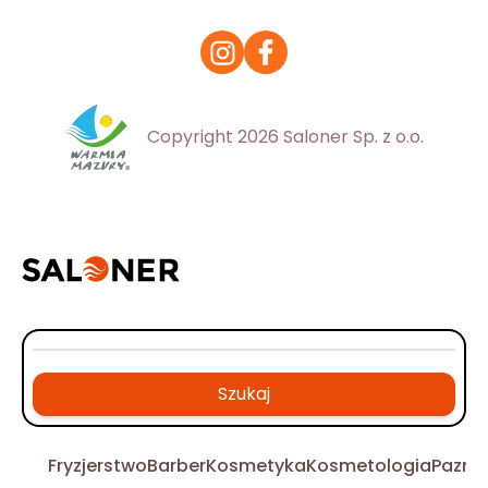
Copyright 2026 Saloner Sp. z o.o.
Szukaj
Fryzjerstwo
Barber
Kosmetyka
Kosmetologia
Pazno