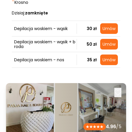
Krosno
Dzisiaj:
zamknięte
Depilacja woskiem - wąsik
30 zł
Umów
Depilacja woskiem - wąsik + b
50 zł
Umów
roda
Depilacja woskiem - nos
35 zł
Umów
4.96
/5