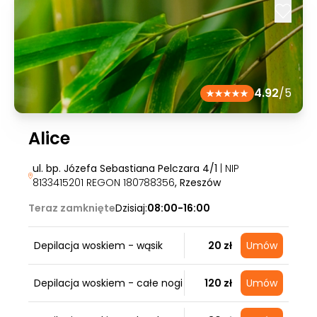
4.92
/5
Alice
ul. bp. Józefa Sebastiana Pelczara 4/1
| NIP
8133415201 REGON 180788356
, Rzeszów
Teraz zamknięte
Dzisiaj:
08:00-16:00
Depilacja woskiem - wąsik
20 zł
Umów
Depilacja woskiem - całe nogi
120 zł
Umów