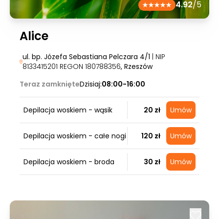
4.92
/5
Alice
ul. bp. Józefa Sebastiana Pelczara 4/1
| NIP
8133415201 REGON 180788356
, Rzeszów
Teraz zamknięte
Dzisiaj:
08:00-16:00
Depilacja woskiem - wąsik
20 zł
Umów
Depilacja woskiem - całe nogi
120 zł
Umów
Depilacja woskiem - broda
30 zł
Umów