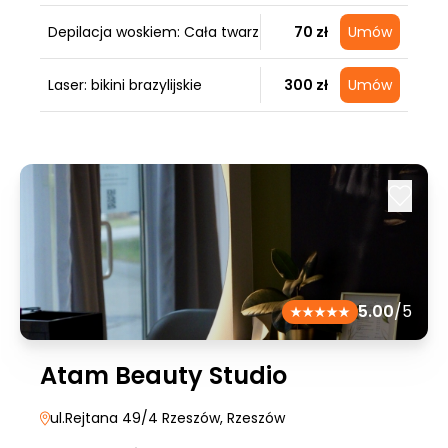
Depilacja woskiem: Cała twarz
70 zł
Umów
Laser: bikini brazylijskie
300 zł
Umów
5.00
/5
Atam Beauty Studio
ul.Rejtana 49/4 Rzeszów
, Rzeszów