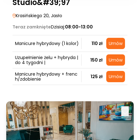
Studio&#39;97
Krasińskiego 20
, Jasło
Teraz zamknięte
Dzisiaj:
08:00-13:00
Manicure hybrydowy (1 kolor)
110 zł
Umów
Uzupełnienie żelu + hybryda |
150 zł
Umów
do 4 tygodni |
Manicure hybrydowy + frenc
125 zł
Umów
h/zdobienie