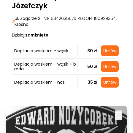
Józefczyk
ul. Zagórze 2
| NIP 6842635676 REGON: 180929354
,
Krosno
Dzisiaj:
zamknięte
Depilacja woskiem - wąsik
30 zł
Umów
Depilacja woskiem - wąsik + b
50 zł
Umów
roda
Depilacja woskiem - nos
35 zł
Umów