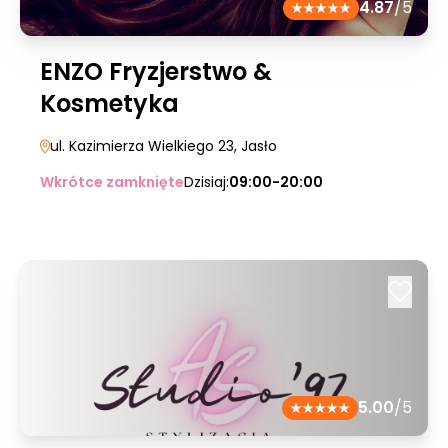
4.87
/5
ENZO Fryzjerstwo &
Kosmetyka
ul. Kazimierza Wielkiego 23
, Jasło
Wkrótce zamknięte
Dzisiaj:
09:00-20:00
5.00
/5