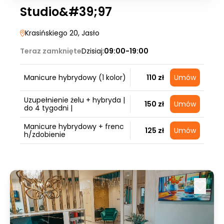
Studio&#39;97
Krasińskiego 20
, Jasło
Teraz zamknięte
Dzisiaj:
09:00-19:00
Manicure hybrydowy (1 kolor)
110 zł
Umów
Uzupełnienie żelu + hybryda |
150 zł
Umów
do 4 tygodni |
Manicure hybrydowy + frenc
125 zł
Umów
h/zdobienie