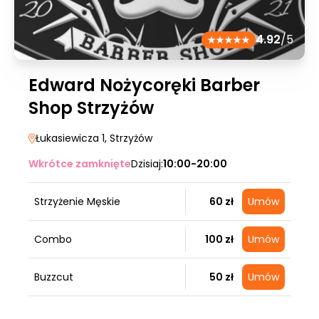
4.92
/5
Edward Nożycoręki Barber
Shop Strzyżów
Łukasiewicza 1
, Strzyżów
Wkrótce zamknięte
Dzisiaj:
10:00-20:00
Strzyżenie Męskie
60 zł
Umów
Combo
100 zł
Umów
Buzzcut
50 zł
Umów