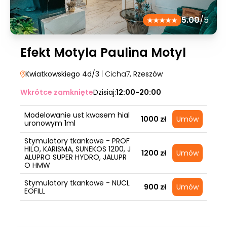
5.00
/5
Efekt Motyla Paulina Motyl
Kwiatkowskiego 4d/3
| Cicha7
, Rzeszów
Wkrótce zamknięte
Dzisiaj:
12:00-20:00
Modelowanie ust kwasem hial
1000 zł
Umów
uronowym 1ml
Stymulatory tkankowe - PROF
HILO, KARISMA, SUNEKOS 1200, J
1200 zł
Umów
ALUPRO SUPER HYDRO, JALUPR
O HMW
Stymulatory tkankowe - NUCL
900 zł
Umów
EOFILL