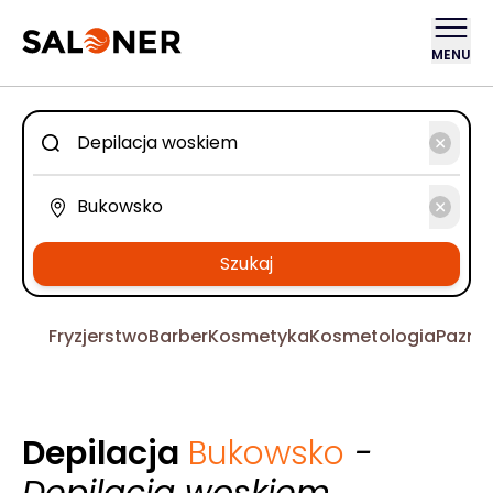
MENU
Szukaj
Fryzjerstwo
Barber
Kosmetyka
Kosmetologia
Pazno
Depilacja
Bukowsko
-