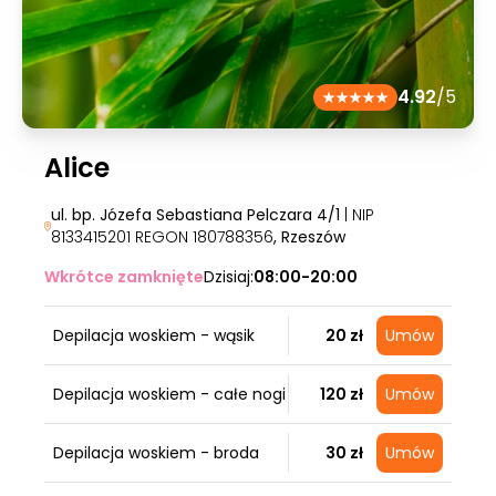
4.92
/5
Alice
ul. bp. Józefa Sebastiana Pelczara 4/1
| NIP
8133415201 REGON 180788356
, Rzeszów
Wkrótce zamknięte
Dzisiaj:
08:00-20:00
Depilacja woskiem - wąsik
20 zł
Umów
Depilacja woskiem - całe nogi
120 zł
Umów
Depilacja woskiem - broda
30 zł
Umów