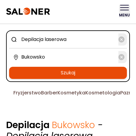
MENU
Szukaj
Fryzjerstwo
Barber
Kosmetyka
Kosmetologia
Pazno
Depilacja
Bukowsko
-