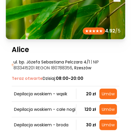
4.92
/5
Alice
ul. bp. Józefa Sebastiana Pelczara 4/1
| NIP
8133415201 REGON 180788356
, Rzeszów
Teraz otwarte
Dzisiaj:
08:00-20:00
Depilacja woskiem - wąsik
20 zł
Umów
Depilacja woskiem - całe nogi
120 zł
Umów
Depilacja woskiem - broda
30 zł
Umów