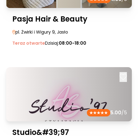
Pasja Hair & Beauty
pl. Żwirki i Wigury 9
, Jasło
Teraz otwarte
Dzisiaj:
08:00-18:00
5.00
/5
Studio&#39;97