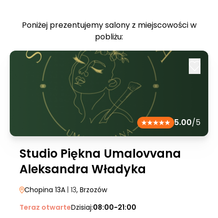
Poniżej prezentujemy salony z miejscowości w
pobliżu:
5.00
/5
Studio Piękna Umalovvana
Aleksandra Władyka
Chopina 13A
| 13
, Brzozów
Teraz otwarte
Dzisiaj:
08:00-21:00