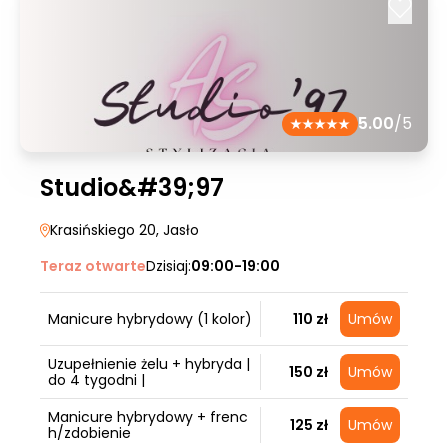
5.00
/5
Studio&#39;97
Krasińskiego 20
, Jasło
Teraz otwarte
Dzisiaj:
09:00-19:00
Manicure hybrydowy (1 kolor)
110 zł
Umów
Uzupełnienie żelu + hybryda |
150 zł
Umów
do 4 tygodni |
Manicure hybrydowy + frenc
125 zł
Umów
h/zdobienie