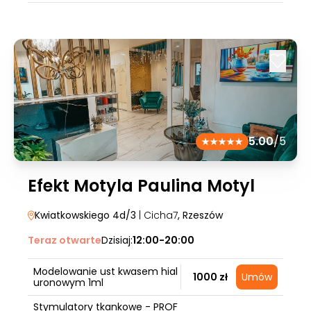
5.00
/5
Efekt Motyla Paulina Motyl
Kwiatkowskiego 4d/3
| Cicha7
, Rzeszów
Teraz otwarte
Dzisiaj:
12:00-20:00
Modelowanie ust kwasem hial
1000 zł
Umów
uronowym 1ml
Stymulatory tkankowe - PROF