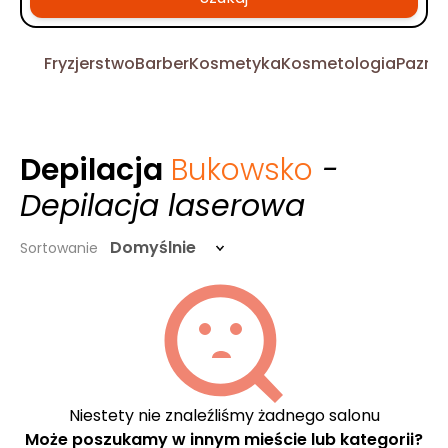
Fryzjerstwo
Barber
Kosmetyka
Kosmetologia
Pazno
Depilacja
Bukowsko
-
Depilacja laserowa
Domyślnie
Sortowanie
Niestety nie znaleźliśmy żadnego salonu
Może poszukamy w innym mieście lub kategorii?