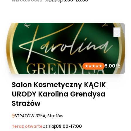
Wkrótce otwarte
Dzisiaj:
16:00-20:00
5.00
/5
Salon Kosmetyczny KĄCIK
URODY Karolina Grendysa
Strażów
STRAŻÓW 325A
, Strażów
Teraz otwarte
Dzisiaj:
09:00-17:00