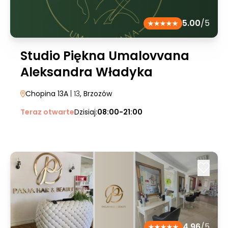
5.00
/5
Studio Piękna Umalovvana
Aleksandra Władyka
Chopina 13A
| 13
, Brzozów
Teraz otwarte
Dzisiaj:
08:00-21:00
4.96
/5