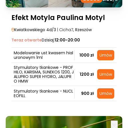
Efekt Motyla Paulina Motyl
Kwiatkowskiego 4d/3
| Cicha7
, Rzeszów
Teraz otwarte
Dzisiaj:
12:00-20:00
Modelowanie ust kwasem hial
1000 zł
Umów
uronowym 1ml
Stymulatory tkankowe - PROF
HILO, KARISMA, SUNEKOS 1200, J
1200 zł
Umów
ALUPRO SUPER HYDRO, JALUPR
O HMW
Stymulatory tkankowe - NUCL
900 zł
Umów
EOFILL