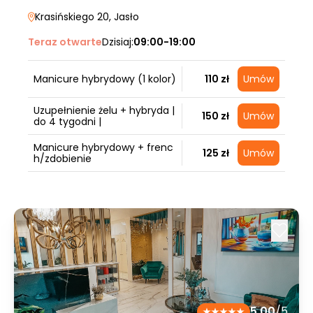
Krasińskiego 20
, Jasło
Teraz otwarte
Dzisiaj:
09:00-19:00
Manicure hybrydowy (1 kolor)
110 zł
Umów
Uzupełnienie żelu + hybryda |
150 zł
Umów
do 4 tygodni |
Manicure hybrydowy + frenc
125 zł
Umów
h/zdobienie
5.00
/5