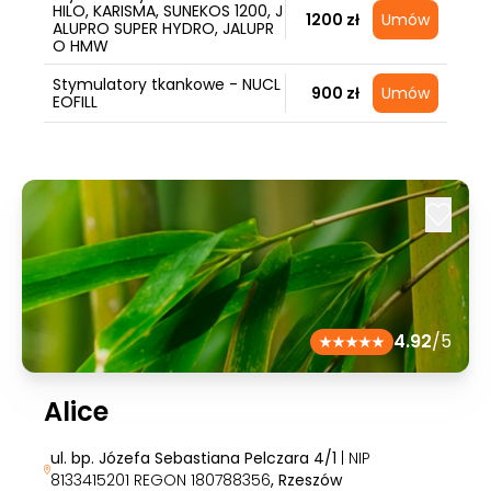
HILO, KARISMA, SUNEKOS 1200, J
1200 zł
Umów
ALUPRO SUPER HYDRO, JALUPR
O HMW
Stymulatory tkankowe - NUCL
900 zł
Umów
EOFILL
4.92
/5
Alice
ul. bp. Józefa Sebastiana Pelczara 4/1
| NIP
8133415201 REGON 180788356
, Rzeszów