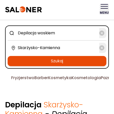
MENU
Szukaj
Fryzjerstwo
Barber
Kosmetyka
Kosmetologia
Pazno
Depilacja
Skarżysko-