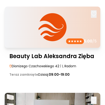
5.00
/5
Beauty Lab Aleksandra Zięba
Dionizego Czachowskiego 42
| 1
, Radom
Teraz zamknięte
Dzisiaj:
09:00-19:00