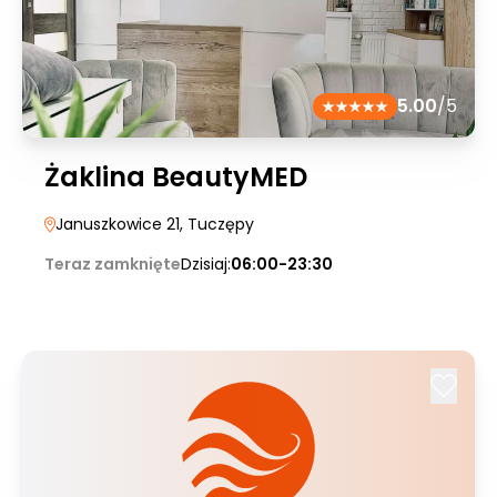
5.00
/5
Żaklina BeautyMED
Januszkowice 21
, Tuczępy
Teraz zamknięte
Dzisiaj:
06:00-23:30