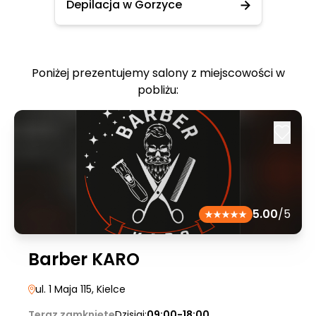
Depilacja w Gorzyce
Poniżej prezentujemy salony z miejscowości w
pobliżu:
5.00
/5
Barber KARO
ul. 1 Maja 115
, Kielce
Teraz zamknięte
Dzisiaj:
09:00-18:00