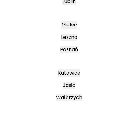
Lublin
Mielec
Leszno
Poznań
Katowice
Jasło
Wałbrzych