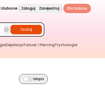
Ulubione
Zaloguj
Zarejestruj
Dla Salonu
Szukaj
gia
Depilacja
Tatuaż i Piercing
Trychologia
Mapa
Przełącz widok mapy