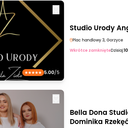
Studio Urody Ang
Plac handlowy 3
, Gorzyce
Wkrótce zamknięte
Dzisiaj:
1
5.00
/5
Bella Dona Stud
Dominika Rzekę