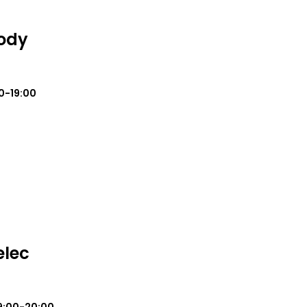
rody
0-19:00
elec