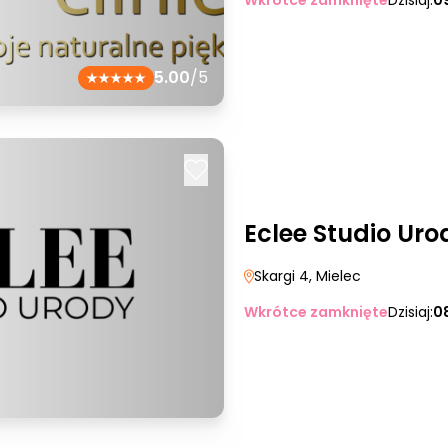
Wkrótce zamknięte
Dzisiaj:
0
5.00
/5
Eclee Studio Uro
Skargi 4
, Mielec
Wkrótce zamknięte
Dzisiaj:
0