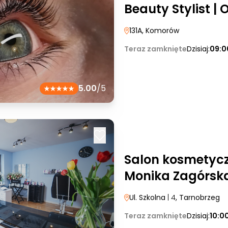
Beauty Stylist | 
131A
, Komorów
Teraz zamknięte
Dzisiaj:
09:0
5.00
/5
Salon kosmetyc
Monika Zagórsk
Ul. Szkolna
| 4
, Tarnobrzeg
Teraz zamknięte
Dzisiaj:
10:0