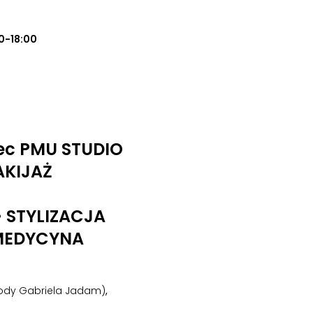
0-18:00
ec PMU STUDIO
AKIJAŻ
• STYLIZACJA
MEDYCYNA
urody Gabriela Jadam)
,