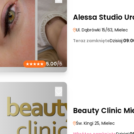
Alessa Studio U
Ul. Dąbrówki 15/63
, Mielec
Teraz zamknięte
Dzisiaj:
09:0
5.00
/5
Beauty Clinic Mi
Św. Kingi 25
, Mielec