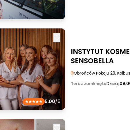
INSTYTUT KOSME
SENSOBELLA
Obrońców Pokoju 28
, Kolb
Teraz zamknięte
Dzisiaj:
09:0
5.00
/5