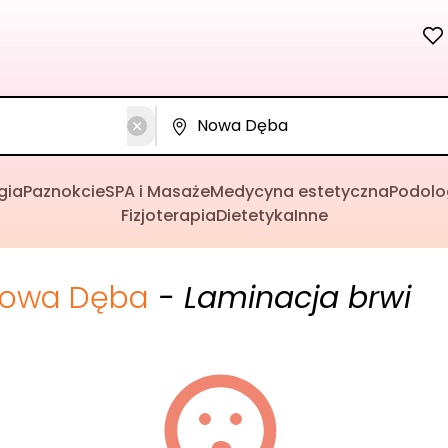
gia
Paznokcie
SPA i Masaże
Medycyna estetyczna
Podolo
Fizjoterapia
Dietetyka
Inne
owa Dęba
- Laminacja brwi