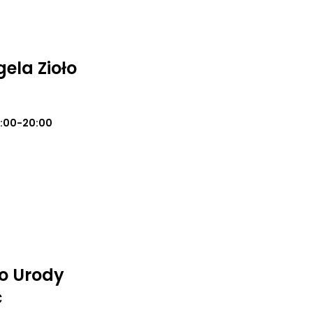
ela Zioło
0:00-20:00
io Urody
ć