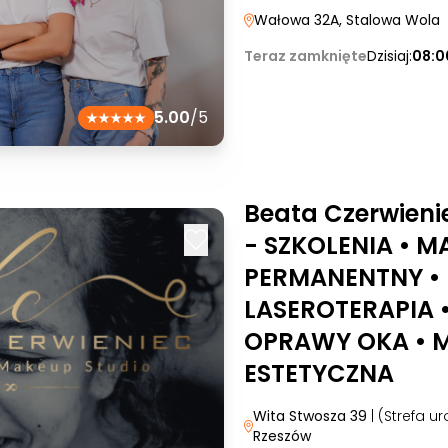
Wałowa 32A
, Stalowa Wola
Teraz zamknięte
Dzisiaj:
08:0
5.00
/5
Beata Czerwieni
- SZKOLENIA • M
PERMANENTNY •
LASEROTERAPIA 
OPRAWY OKA • 
ESTETYCZNA
Wita Stwosza 39
| (Strefa 
Rzeszów