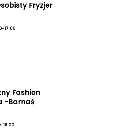
Osobisty Fryzjer
0-17:00
zny Fashion
a -Barnaś
0-18:00