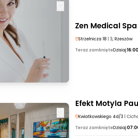
Zen Medical Spa
Strzelnicza 18
| 3
, Rzeszów
Teraz zamknięte
Dzisiaj:
16:0
Efekt Motyla Pau
Kwiatkowskiego 4d/3
| Cich
Teraz zamknięte
Dzisiaj:
07:0