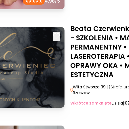
4.98
/5
Beata Czerwieni
- SZKOLENIA • M
PERMANENTNY •
LASEROTERAPIA 
OPRAWY OKA • 
ESTETYCZNA
Wita Stwosza 39
| (Strefa 
Rzeszów
Wkrótce zamknięte
Dzisiaj:
0