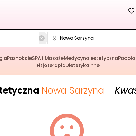
gia
Paznokcie
SPA i Masaże
Medycyna estetyczna
Podolo
Fizjoterapia
Dietetyka
Inne
tetyczna
Nowa Sarzyna
- Kwas