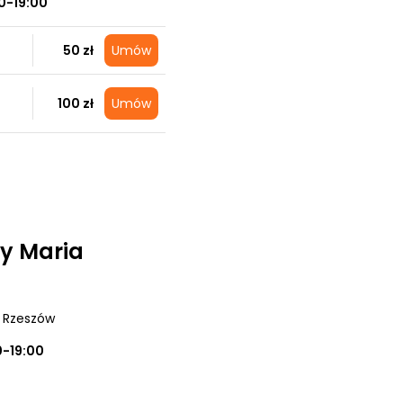
0-19:00
50 zł
Umów
100 zł
Umów
y Maria
, Rzeszów
0-19:00