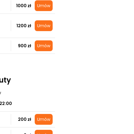
1000 zł
Umów
S
1200 zł
Umów
900 zł
Umów
auty
w
22:00
200 zł
Umów