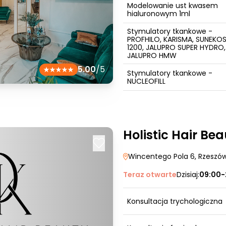
Modelowanie ust kwasem
hialuronowym 1ml
Stymulatory tkankowe -
PROFHILO, KARISMA, SUNEKO
1200, JALUPRO SUPER HYDRO,
JALUPRO HMW
5.00
/5
Stymulatory tkankowe -
NUCLEOFILL
Holistic Hair Be
Wincentego Pola 6
, Rzeszó
Teraz otwarte
Dzisiaj:
09:00-
Konsultacja trychologiczna