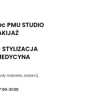
ec PMU STUDIO
AKIJAŻ
• STYLIZACJA
MEDYCYNA
urody Gabriela Jadam)
,
7:00-21:00