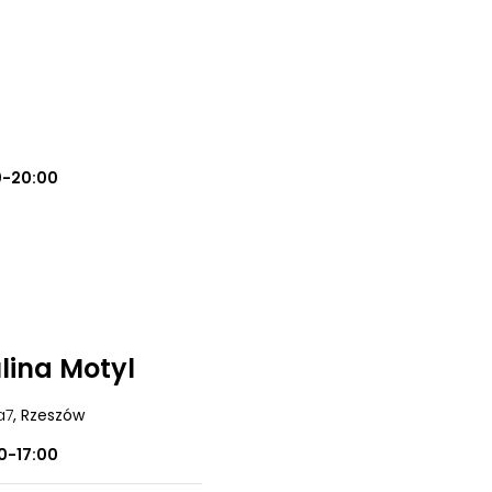
0-20:00
lina Motyl
a7
, Rzeszów
0-17:00