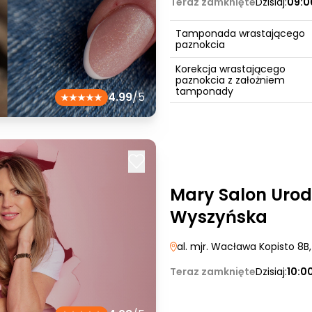
Teraz zamknięte
Dzisiaj:
09:0
Tamponada wrastającego
paznokcia
Korekcja wrastającego
paznokcia z założniem
tamponady
4.99
/5
Mary Salon Urod
Wyszyńska
al. mjr. Wacława Kopisto 8B
Teraz zamknięte
Dzisiaj:
10:0