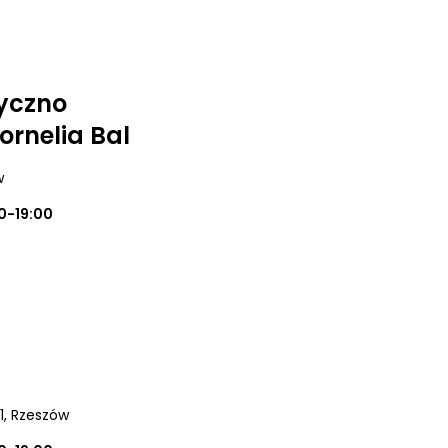
yczno
Kornelia Bal
w
0-19:00
1
, Rzeszów