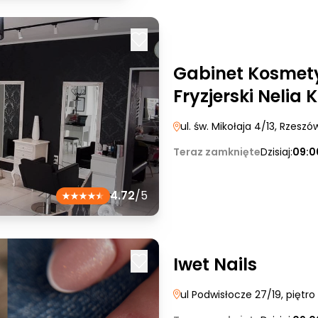
Gabinet Kosmet
Fryzjerski Nelia 
ul. św. Mikołaja 4/13
, Rzeszó
Teraz zamknięte
Dzisiaj:
09:0
4.72
/5
Iwet Nails
ul Podwisłocze 27/19, piętro 