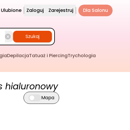
Ulubione
Zaloguj
Zarejestruj
Dla Salonu
Szukaj
gia
Depilacja
Tatuaż i Piercing
Trychologia
 hialuronowy
Mapa
Przełącz widok mapy