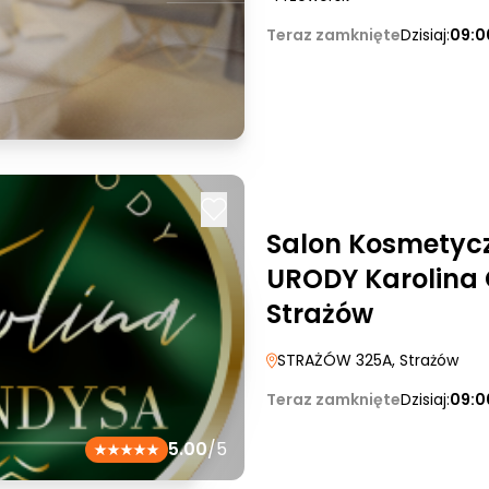
Teraz zamknięte
Dzisiaj:
09:0
Salon Kosmetyc
URODY Karolina
Strażów
STRAŻÓW 325A
, Strażów
Teraz zamknięte
Dzisiaj:
09:0
5.00
/5