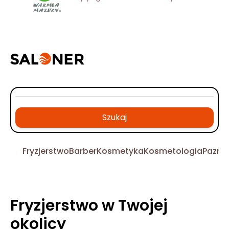
Szukaj
Fryzjerstwo
Barber
Kosmetyka
Kosmetologia
Pazno
Fryzjerstwo w Twojej
okolicy