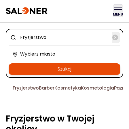
MENU
Szukaj
Fryzjerstwo
Barber
Kosmetyka
Kosmetologia
Pazno
Fryzjerstwo w Twojej