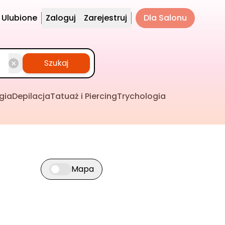
Ulubione
Zaloguj
Zarejestruj
Dla Salonu
Szukaj
gia
Depilacja
Tatuaż i Piercing
Trychologia
Mapa
Przełącz widok mapy