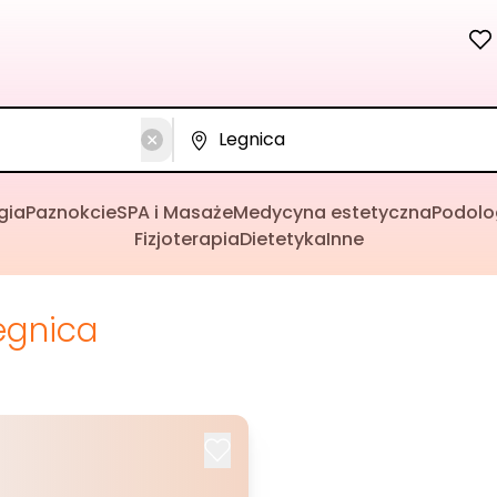
gia
Paznokcie
SPA i Masaże
Medycyna estetyczna
Podolo
Fizjoterapia
Dietetyka
Inne
egnica