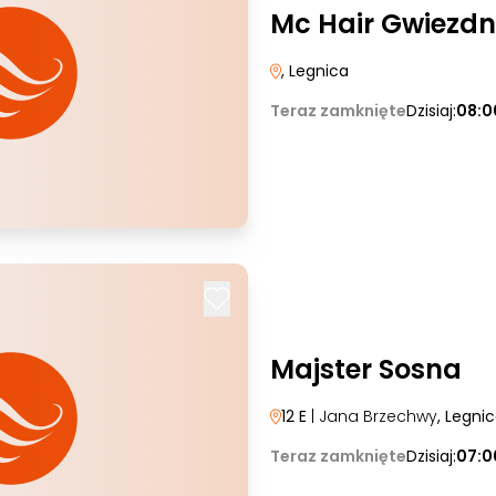
Mc Hair Gwiezdn
, Legnica
Teraz zamknięte
Dzisiaj:
08:0
Majster Sosna
12 E
| Jana Brzechwy
, Legni
Teraz zamknięte
Dzisiaj:
07:0