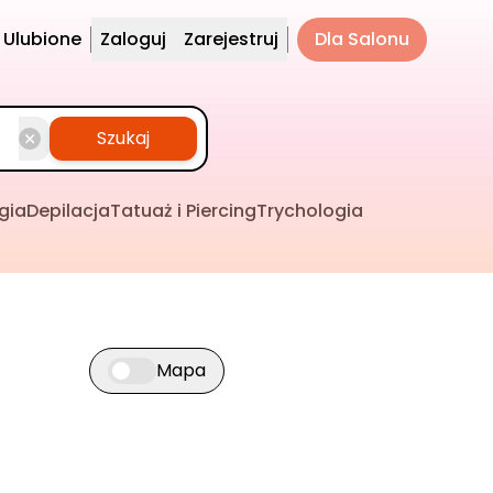
Ulubione
Zaloguj
Zarejestruj
Dla Salonu
Szukaj
gia
Depilacja
Tatuaż i Piercing
Trychologia
Mapa
Przełącz widok mapy