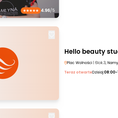
4.96
/5
Hello beauty stu
Plac Wolności
| 6lok.3
, Nam
Teraz otwarte
Dzisiaj:
08:00-