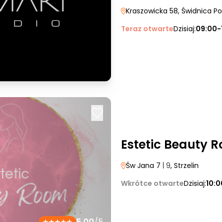
Kraszowicka 58
, Świdnica Po
Teraz otwarte
Dzisiaj:
09:00-
Estetic Beauty 
Św Jana 7
| 9
, Strzelin
Wkrótce otwarte
Dzisiaj:
10:0
5.00
/5