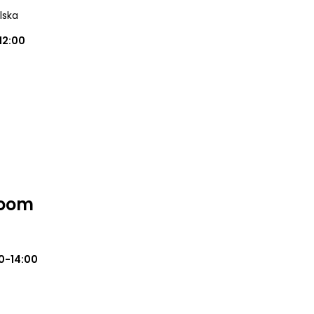
lska
12:00
Room
0-14:00