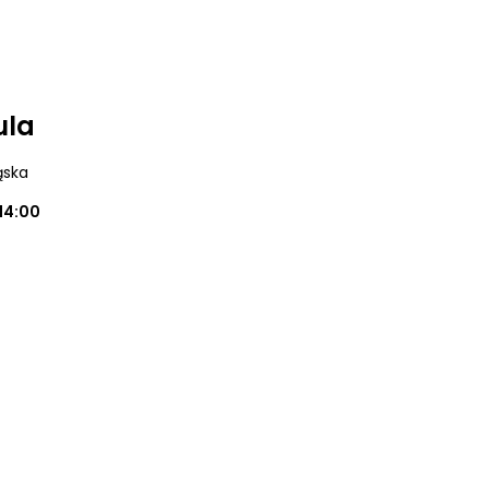
ula
ąska
14:00