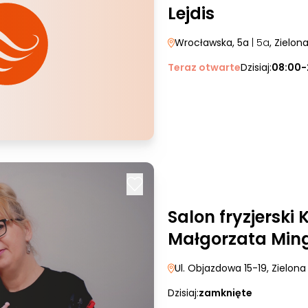
Lejdis
Wrocławska, 5a
| 5a
, Zielon
Teraz otwarte
Dzisiaj:
08:00-
Salon fryzjerski
Małgorzata Min
Ul. Objazdowa 15-19
, Zielon
Dzisiaj:
zamknięte