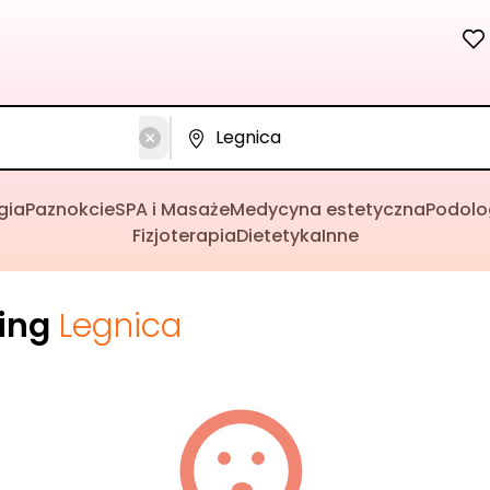
gia
Paznokcie
SPA i Masaże
Medycyna estetyczna
Podolo
Fizjoterapia
Dietetyka
Inne
cing
Legnica