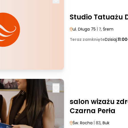
Studio Tatuażu 
ul. Długa 75
| 7
, Śrem
Teraz zamknięte
Dzisiaj:
11:0
salon wizażu zdr
Czarna Perła
Św. Rocha
| 83
, Buk