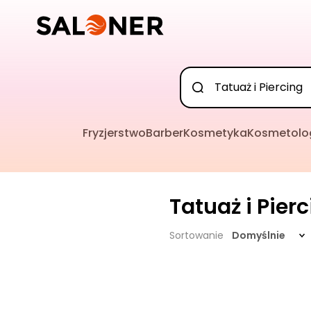
Fryzjerstwo
Barber
Kosmetyka
Kosmetolo
Tatuaż i Pier
Sortowanie
Domyślnie