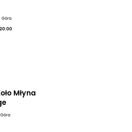
a Góra
20:00
 Koło Młyna
ge
a Góra