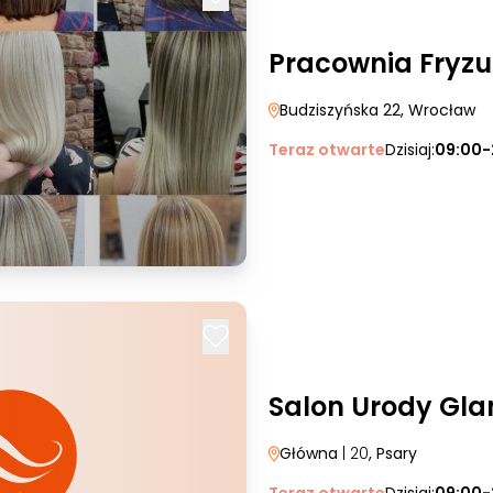
Pracownia Fryz
Budziszyńska 22
, Wrocław
Teraz otwarte
Dzisiaj:
09:00-
Salon Urody Gl
Główna
| 20
, Psary