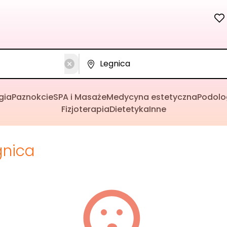
gia
Paznokcie
SPA i Masaże
Medycyna estetyczna
Podolo
Fizjoterapia
Dietetyka
Inne
gnica