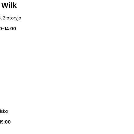
 Wilk
4
, Złotoryja
0-14:00
lska
19:00