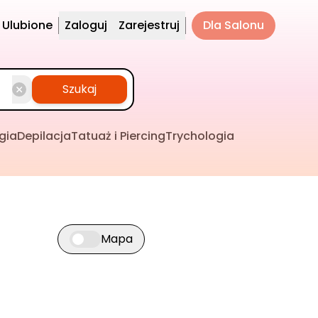
Ulubione
Zaloguj
Zarejestruj
Dla Salonu
Szukaj
gia
Depilacja
Tatuaż i Piercing
Trychologia
Mapa
Przełącz widok mapy