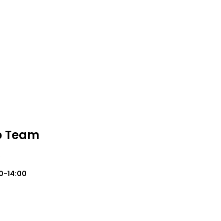
o Team
o
0-14:00