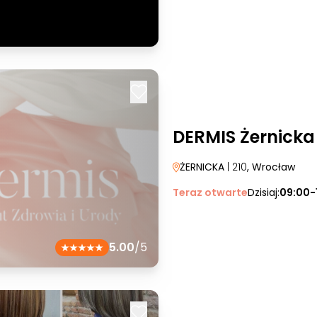
DERMIS Żernicka
ŻERNICKA
| 210
, Wrocław
Teraz otwarte
Dzisiaj:
09:00-
5.00
/5