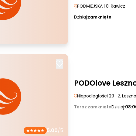
PODMIEJSKA
| 8
, Rawicz
Dzisiaj:
zamknięte
PODOlove Leszn
Niepodległości 29
| 2
, Leszn
Teraz zamknięte
Dzisiaj:
08:0
5.00
/5