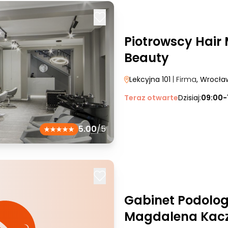
Piotrowscy Hair
Beauty
Lekcyjna 101
| Firma
, Wrocła
Teraz otwarte
Dzisiaj:
09:00-
5.00
/5
Gabinet Podolog
Magdalena Kac