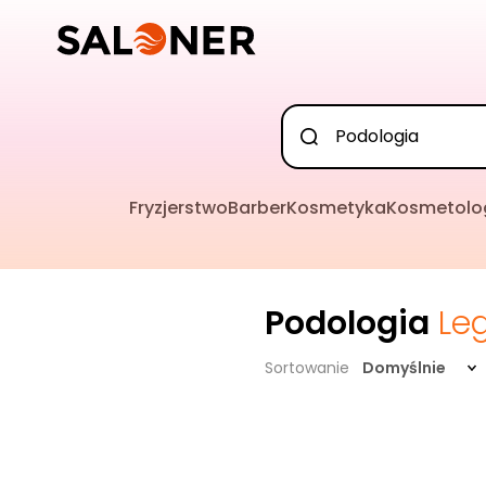
Fryzjerstwo
Barber
Kosmetyka
Kosmetolo
Podologia
Le
Sortowanie
Domyślnie