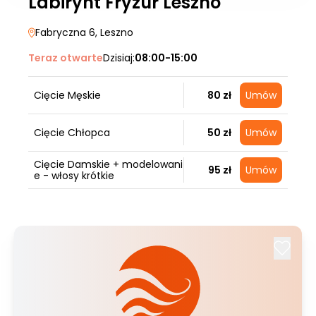
Labirynt Fryzur Leszno
Fabryczna 6
, Leszno
Teraz otwarte
Dzisiaj:
08:00-15:00
Cięcie Męskie
80 zł
Umów
Cięcie Chłopca
50 zł
Umów
Cięcie Damskie + modelowani
95 zł
Umów
e - włosy krótkie