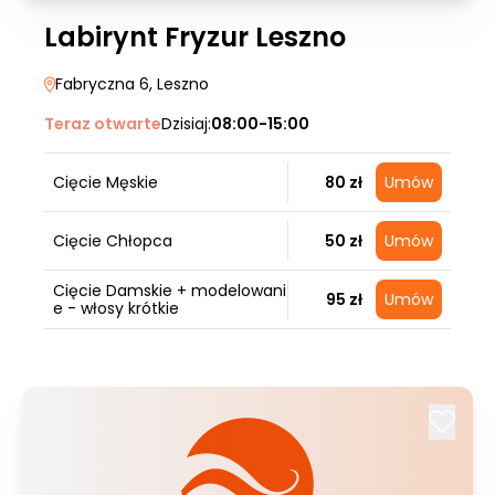
Labirynt Fryzur Leszno
Fabryczna 6
, Leszno
Teraz otwarte
Dzisiaj:
08:00-15:00
Cięcie Męskie
80 zł
Umów
Cięcie Chłopca
50 zł
Umów
Cięcie Damskie + modelowani
95 zł
Umów
e - włosy krótkie