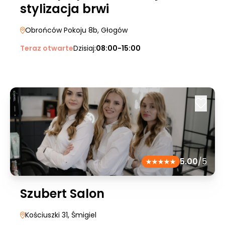
stylizacja brwi
Obrońców Pokoju 8b
, Głogów
Teraz otwarte
Dzisiaj:
08:00-15:00
5.00
/5
Szubert Salon
Kościuszki 31
, Śmigiel