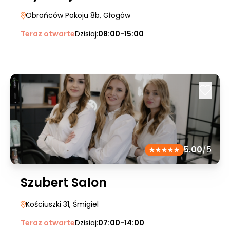
Obrońców Pokoju 8b
, Głogów
Teraz otwarte
Dzisiaj:
08:00-15:00
5.00
/5
Szubert Salon
Kościuszki 31
, Śmigiel
Teraz otwarte
Dzisiaj:
07:00-14:00