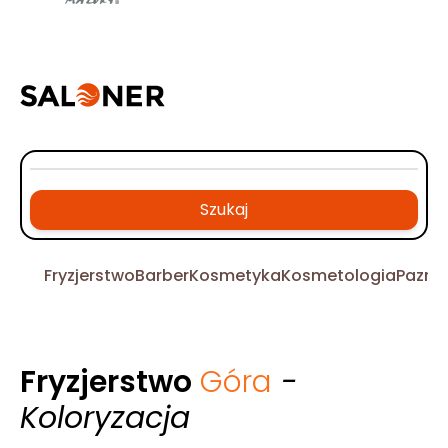
Szukaj
Fryzjerstwo
Barber
Kosmetyka
Kosmetologia
Pazno
Fryzjerstwo
Góra
-
Koloryzacja