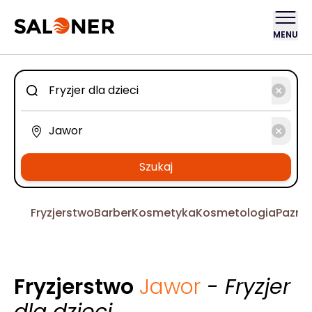
MENU
Szukaj
Fryzjerstwo
Barber
Kosmetyka
Kosmetologia
Pazno
Fryzjerstwo
Jawor
- Fryzjer