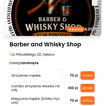
5.00
/5
Barber and Whisky Shop
ul. Piłsudskiego 20
, Dębica
Dzisiaj:
zamknięte
Strzyżenie męskie
70 zł
Umów
Combo strzyżenie włosów i br
100 zł
Umów
ody
Klasyczna męska (krótka fryz
70 zł
Umów
ura)