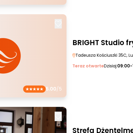
BRIGHT Studio fr
Tadeusza Kościuszki 35C
, L
Teraz otwarte
Dzisiaj:
09:00-
5.00
/5
Strefa Dżentelm