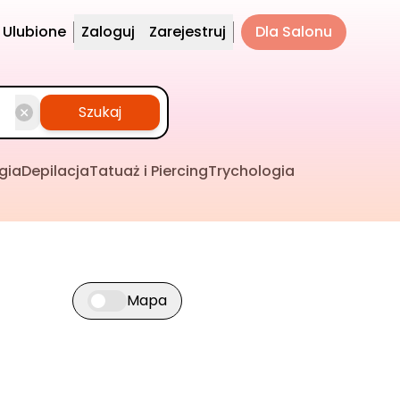
Ulubione
Zaloguj
Zarejestruj
Dla Salonu
Szukaj
gia
Depilacja
Tatuaż i Piercing
Trychologia
Mapa
Przełącz widok mapy