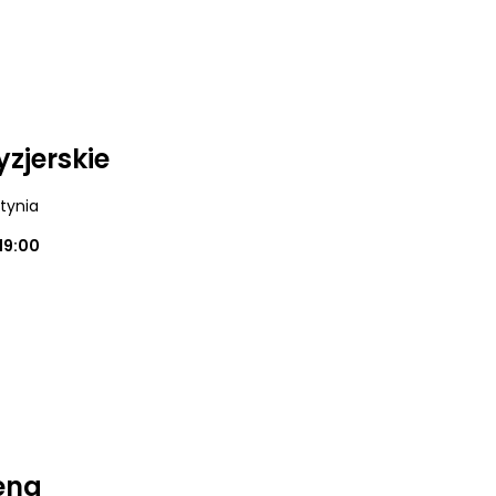
yzjerskie
utynia
19:00
ena