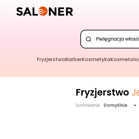
Fryzjerstwo
Barber
Kosmetyka
Kosmetolo
Fryzjerstwo
J
Sortowanie
Domyślnie