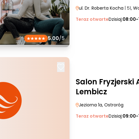
ul. Dr. Roberta Kocha
| 51
, W
Teraz otwarte
Dzisiaj:
08:00-
5.00
/5
Salon Fryzjerski
Lembicz
Jeziorna 1a
, Ostroróg
Teraz otwarte
Dzisiaj:
09:00-