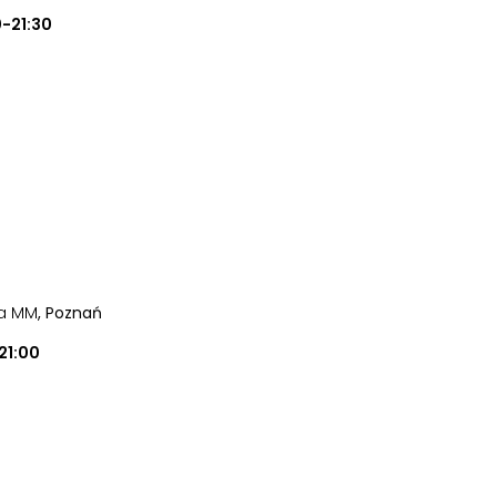
0-21:30
ia MM
, Poznań
21:00