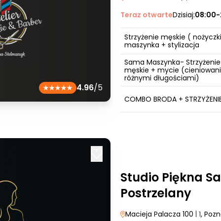
Teraz otwarte
Dzisiaj:
08:00-
Strzyżenie męskie ( nożyczki
maszynka + stylizacja
Sama Maszynka- Strzyżenie
męskie + mycie (cieniowan
różnymi długościami)
4.96
/5
COMBO BRODA + STRZYŻENI
Studio Piękna S
Postrzelany
Macieja Palacza 100
| 1
, Poz