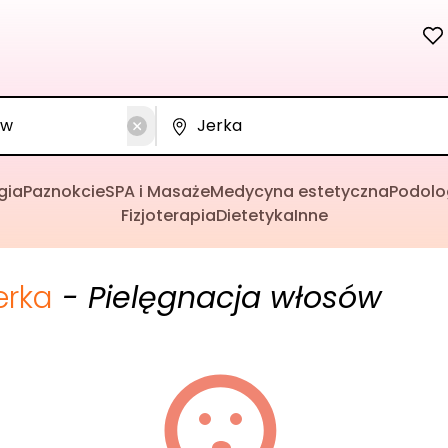
gia
Paznokcie
SPA i Masaże
Medycyna estetyczna
Podolo
Fizjoterapia
Dietetyka
Inne
erka
- Pielęgnacja włosów