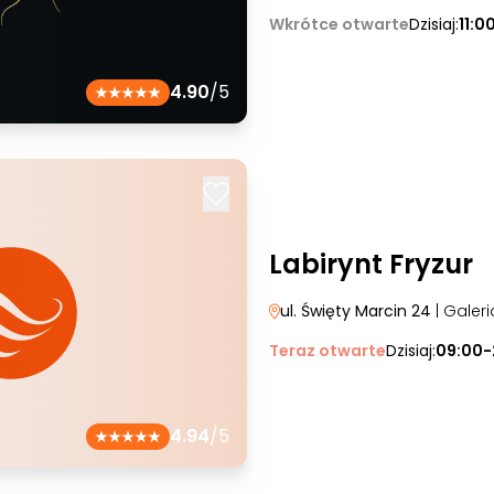
Wkrótce otwarte
Dzisiaj:
11:0
4.90
/5
Labirynt Fryzur
ul. Święty Marcin 24
| Galer
Teraz otwarte
Dzisiaj:
09:00-
4.94
/5