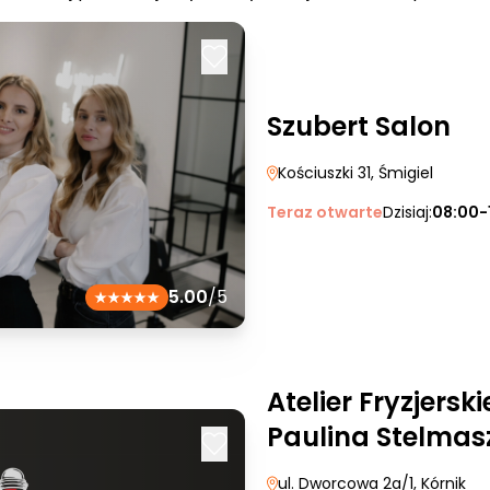
Szubert Salon
Kościuszki 31
, Śmigiel
Teraz otwarte
Dzisiaj:
08:00-
5.00
/5
Atelier Fryzjersk
Paulina Stelmas
ul. Dworcowa 2a/1
, Kórnik