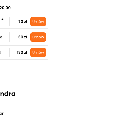
20:00
 +
70 zł
Umów
ie
60 zł
Umów
E
130 zł
Umów
andra
nań