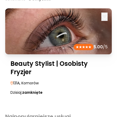
5.00
/5
Beauty Stylist | Osobisty
Fryzjer
131A
, Komorów
Dzisiaj:
zamknięte
Najpopularniejsze usługi