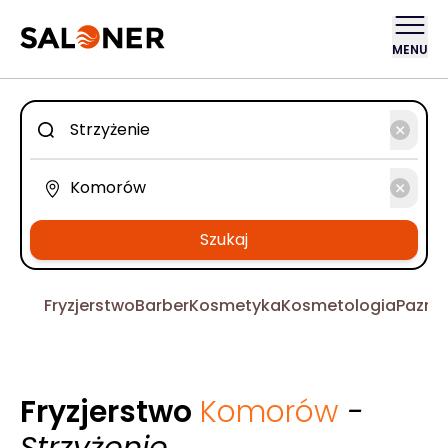
MENU
Szukaj
Fryzjerstwo
Barber
Kosmetyka
Kosmetologia
Pazno
Fryzjerstwo
Komorów
-