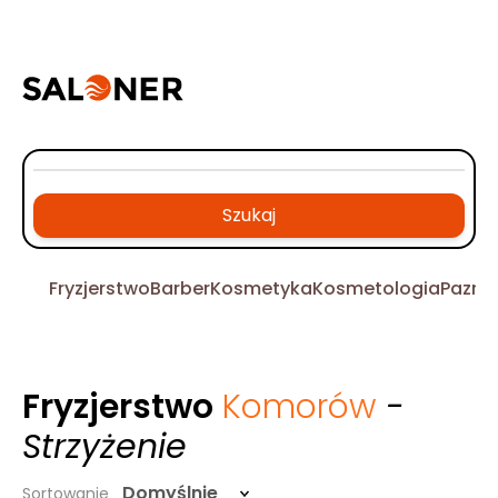
Szukaj
Fryzjerstwo
Barber
Kosmetyka
Kosmetologia
Pazno
Fryzjerstwo
Komorów
-
Strzyżenie
Domyślnie
Sortowanie