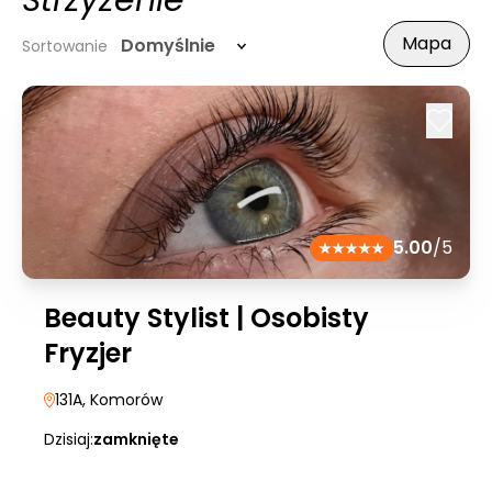
Strzyżenie
Mapa
Domyślnie
Sortowanie
5.00
/5
Beauty Stylist | Osobisty
Fryzjer
131A
, Komorów
Dzisiaj:
zamknięte