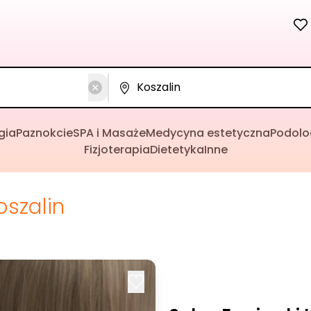
gia
Paznokcie
SPA i Masaże
Medycyna estetyczna
Podolo
Fizjoterapia
Dietetyka
Inne
oszalin