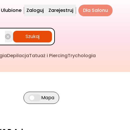
Ulubione
Zaloguj
Zarejestruj
Dla Salonu
Szukaj
gia
Depilacja
Tatuaż i Piercing
Trychologia
Mapa
Przełącz widok mapy