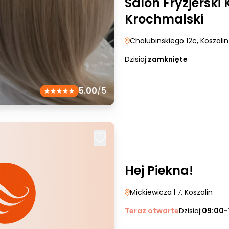
Salon Fryzjersk
Krochmalski
Chalubinskiego 12c
, Koszalin
Dzisiaj:
zamknięte
5.00
/5
Hej Piekna!
Mickiewicza
| 7
, Koszalin
Teraz otwarte
Dzisiaj:
09:00-