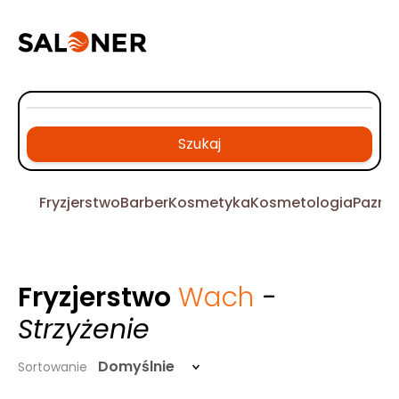
Szukaj
Fryzjerstwo
Barber
Kosmetyka
Kosmetologia
Pazno
Fryzjerstwo
Wach
-
Strzyżenie
Domyślnie
Sortowanie