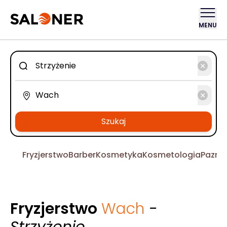
MENU
Szukaj
Fryzjerstwo
Barber
Kosmetyka
Kosmetologia
Pazno
Fryzjerstwo
Wach
-