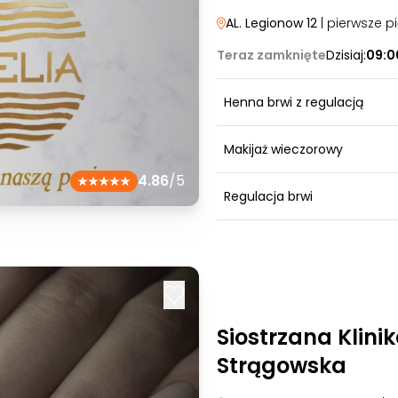
AL. Legionow 12
| pierwsze pi
Teraz zamknięte
Dzisiaj:
09:0
Henna brwi z regulacją
Makijaż wieczorowy
4.86
/5
Regulacja brwi
Siostrzana Klinik
Strągowska