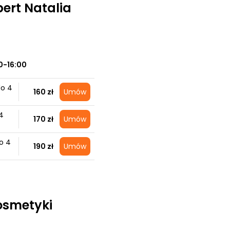
pert Natalia
0-16:00
do 4
160 zł
Umów
4
170 zł
Umów
o 4
190 zł
Umów
Kosmetyki