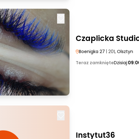
Czaplicka Studi
Boenigka 27
| 201
, Olsztyn
Teraz zamknięte
Dzisiaj:
09:0
Instytut36