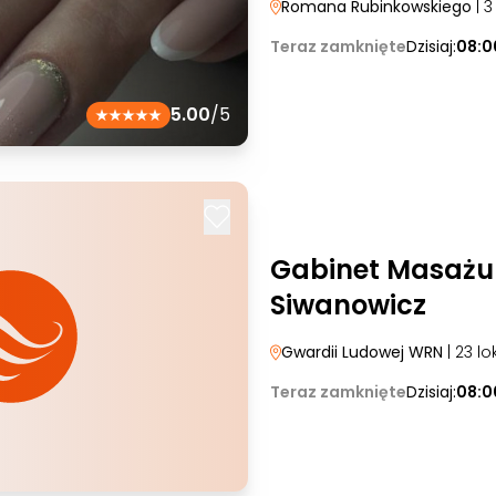
Romana Rubinkowskiego
| 3
Teraz zamknięte
Dzisiaj:
08:0
5.00
/5
Gabinet Masażu
Siwanowicz
Gwardii Ludowej WRN
| 23 lo
Teraz zamknięte
Dzisiaj:
08:0