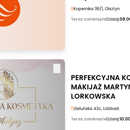
Kopernika 36/1
, Olsztyn
Teraz zamknięte
Dzisiaj:
09:0
PERFEKCYJNA KO
MAKIJAŻ MARTY
LORKOWSKA
Zieluńska 42c
, Lidzbark
Teraz zamknięte
Dzisiaj:
10:0