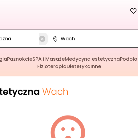
gia
Paznokcie
SPA i Masaże
Medycyna estetyczna
Podolo
Fizjoterapia
Dietetyka
Inne
tetyczna
Wach