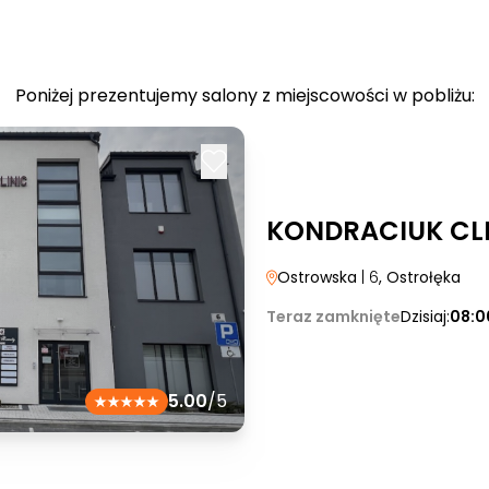
Poniżej prezentujemy salony z miejscowości w pobliżu:
KONDRACIUK CLIN
Ostrowska
| 6
, Ostrołęka
Teraz zamknięte
Dzisiaj:
08:0
5.00
/5