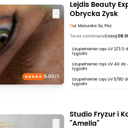
Lejdis Beauty Ex
Obrycka Zysk
ul. Mazurska 3a
, Pisz
Teraz zamknięte
Dzisiaj:
08:3
Uzupełnienie rzęs UV 2/3 D 
tygodni
Uzupełnienie rzęs UV 4D do 
tygodni
5.00
/5
Uzupełnienie rzęs UV 5/8D d
tygodni
Studio Fryzur i 
"Amelia"