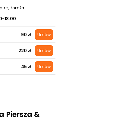
ętro
, Łomża
0-18:00
90 zł
Umów
220 zł
Umów
45 zł
Umów
a Piersza &