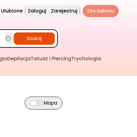
Ulubione
Zaloguj
Zarejestruj
Dla Salonu
Szukaj
gia
Depilacja
Tatuaż i Piercing
Trychologia
Mapa
Przełącz widok mapy