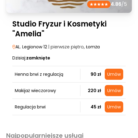
4.86
/5
Studio Fryzur i Kosmetyki
"Amelia"
AL. Legionow 12
| pierwsze piętro
, Łomża
Dzisiaj:
zamknięte
Henna brwi z regulacją
90 zł
Umów
Makijaż wieczorowy
220 zł
Umów
Regulacja brwi
45 zł
Umów
Najpopularniejsze usługi