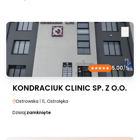
5.00
/5
KONDRACIUK CLINIC SP. Z O.O.
Ostrowska
| 6
, Ostrołęka
Dzisiaj:
zamknięte