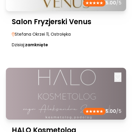
5.00
/5
Salon Fryzjerski Venus
Stefana Okrzei 11
, Ostrołęka
Dzisiaj:
zamknięte
5.00
/5
HALO Kosmetolog