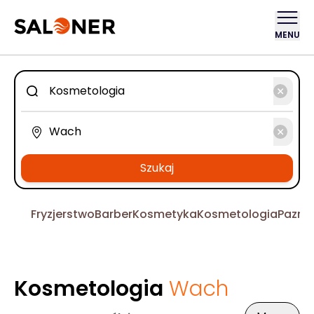
MENU
Szukaj
Fryzjerstwo
Barber
Kosmetyka
Kosmetologia
Pazno
Kosmetologia
Wach