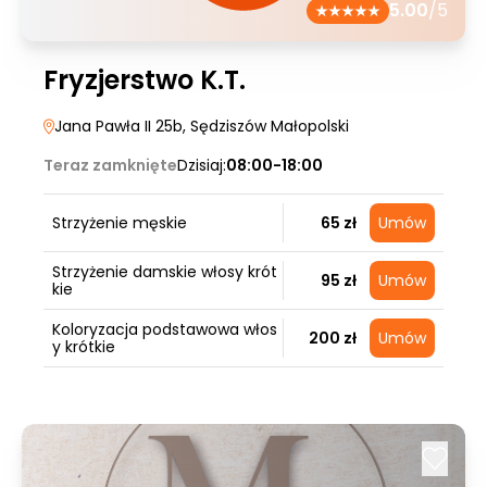
5.00
/5
Fryzjerstwo K.T.
Jana Pawła II 25b
, Sędziszów Małopolski
Teraz zamknięte
Dzisiaj:
08:00-18:00
Strzyżenie męskie
65 zł
Umów
Strzyżenie damskie włosy krót
95 zł
Umów
kie
Koloryzacja podstawowa włos
200 zł
Umów
y krótkie