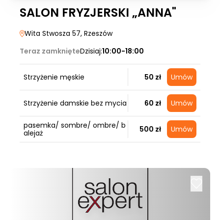
SALON FRYZJERSKI „ANNA"
Wita Stwosza 57
, Rzeszów
Teraz zamknięte
Dzisiaj:
10:00-18:00
Strzyżenie męskie
50 zł
Umów
Strzyżenie damskie bez mycia
60 zł
Umów
pasemka/ sombre/ ombre/ b
500 zł
Umów
alejaż