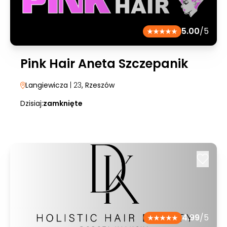
5.00
/5
Pink Hair Aneta Szczepanik
Langiewicza
| 23
, Rzeszów
Dzisiaj:
zamknięte
4.99
/5