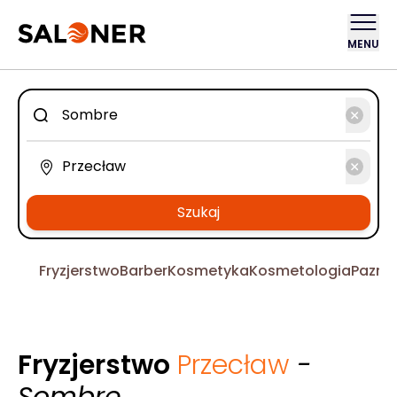
MENU
Szukaj
Fryzjerstwo
Barber
Kosmetyka
Kosmetologia
Pazno
Fryzjerstwo
Przecław
-