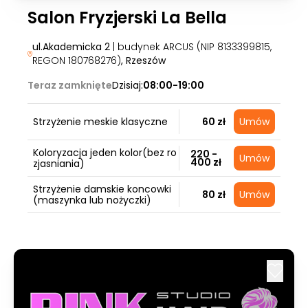
Salon Fryzjerski La Bella
ul.Akademicka 2
| budynek ARCUS (NIP 8133399815,
REGON 180768276)
, Rzeszów
Teraz zamknięte
Dzisiaj:
08:00-19:00
Strzyżenie meskie klasyczne
60 zł
Umów
Koloryzacja jeden kolor(bez ro
220 -
Umów
400 zł
zjasniania)
Strzyżenie damskie koncowki
80 zł
Umów
(maszynka lub nożyczki)