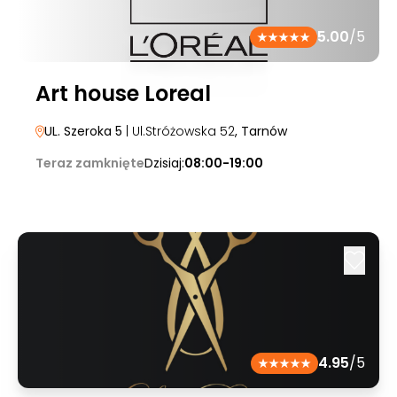
5.00
/5
Art house Loreal
UL. Szeroka 5
| Ul.Stróżowska 52
, Tarnów
Teraz zamknięte
Dzisiaj:
08:00-19:00
4.95
/5