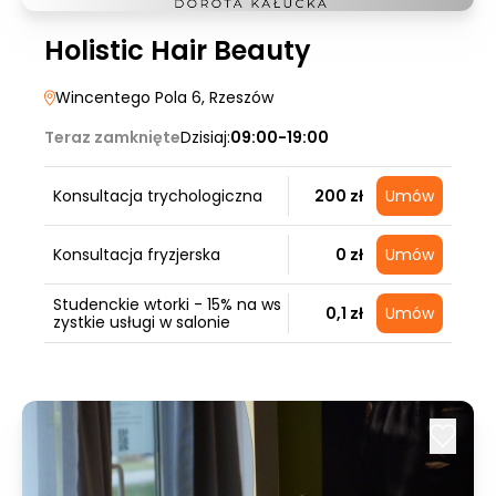
Holistic Hair Beauty
Wincentego Pola 6
, Rzeszów
Teraz zamknięte
Dzisiaj:
09:00-19:00
Konsultacja trychologiczna
200 zł
Umów
Konsultacja fryzjerska
0 zł
Umów
Studenckie wtorki - 15% na ws
0,1 zł
Umów
zystkie usługi w salonie