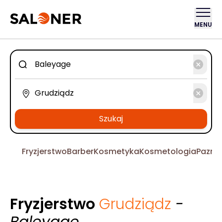
MENU
Szukaj
Fryzjerstwo
Barber
Kosmetyka
Kosmetologia
Pazno
Fryzjerstwo
Grudziądz
-