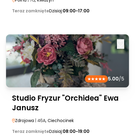
Polna
| 7a
, Kwidzyn
Teraz zamknięte
Dzisiaj:
09:00-17:00
5.00
/5
Studio Fryzur "Orchidea" Ewa
Janusz
Zdrojowa
| 46A
, Ciechocinek
Teraz zamknięte
Dzisiaj:
08:00-19:00