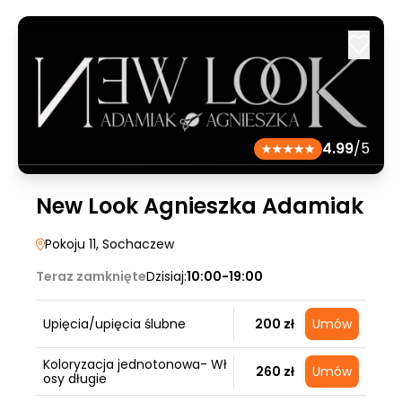
4.99
/5
New Look Agnieszka Adamiak
Pokoju 11
, Sochaczew
Teraz zamknięte
Dzisiaj:
10:00-19:00
Upięcia/upięcia ślubne
200 zł
Umów
Koloryzacja jednotonowa- Wł
260 zł
Umów
osy długie