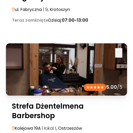
ul. Fabryczna
| 9
, Krotoszyn
Teraz zamknięte
Dzisiaj:
07:00-13:00
5.00
/5
Strefa Dżentelmena
Barbershop
Kolejowa 19A
| lokal 1
, Ostrzeszów