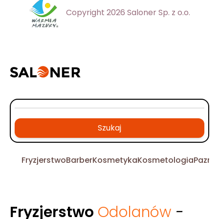
Copyright 2026 Saloner Sp. z o.o.
Szukaj
Fryzjerstwo
Barber
Kosmetyka
Kosmetologia
Pazno
Fryzjerstwo
Odolanów
-