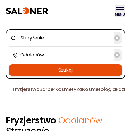
MENU
Szukaj
Fryzjerstwo
Barber
Kosmetyka
Kosmetologia
Pazno
Fryzjerstwo
Odolanów
-