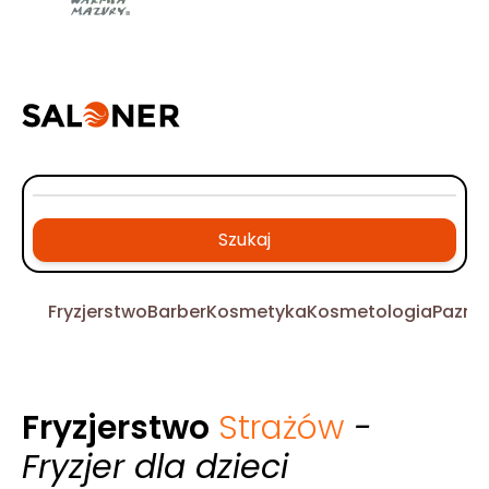
Szukaj
Fryzjerstwo
Barber
Kosmetyka
Kosmetologia
Pazno
Fryzjerstwo
Strażów
-
Fryzjer dla dzieci