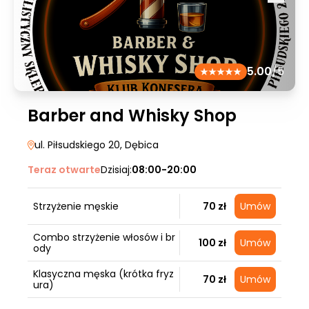
5.00
/5
Barber and Whisky Shop
ul. Piłsudskiego 20
, Dębica
Teraz otwarte
Dzisiaj:
08:00-20:00
Strzyżenie męskie
70 zł
Umów
Combo strzyżenie włosów i br
100 zł
Umów
ody
Klasyczna męska (krótka fryz
70 zł
Umów
ura)