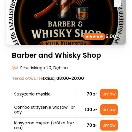
5.00
/5
Barber and Whisky Shop
ul. Piłsudskiego 20
, Dębica
Teraz otwarte
Dzisiaj:
08:00-20:00
Strzyżenie męskie
70 zł
Umów
Combo strzyżenie włosów i br
100 zł
Umów
ody
Klasyczna męska (krótka fryz
70 zł
Umów
ura)