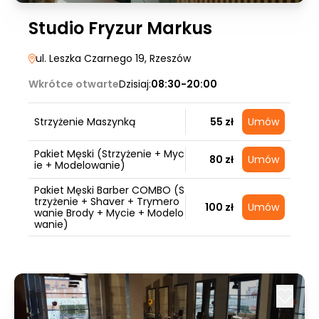
Studio Fryzur Markus
ul. Leszka Czarnego 19
, Rzeszów
Wkrótce otwarte
Dzisiaj:
08:30-20:00
Strzyżenie Maszynką
55 zł
Umów
Pakiet Męski (Strzyżenie + Myc
80 zł
Umów
ie + Modelowanie)
Pakiet Męski Barber COMBO (S
trzyżenie + Shaver + Trymero
100 zł
Umów
wanie Brody + Mycie + Modelo
wanie)