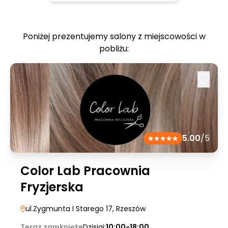
Poniżej prezentujemy salony z miejscowości w
pobliżu:
5.00
/5
Color Lab Pracownia
Fryzjerska
ul.Zygmunta I Starego 17
, Rzeszów
Teraz zamknięte
Dzisiaj:
10:00-18:00