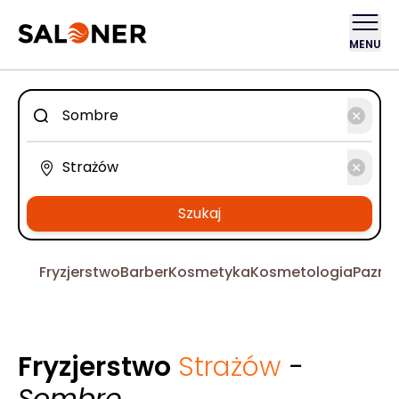
MENU
Szukaj
Fryzjerstwo
Barber
Kosmetyka
Kosmetologia
Pazno
Fryzjerstwo
Strażów
-