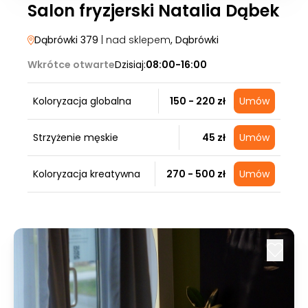
Salon fryzjerski Natalia Dąbek
Dąbrówki 379
| nad sklepem
, Dąbrówki
Wkrótce otwarte
Dzisiaj:
08:00-16:00
Koloryzacja globalna
150 - 220 zł
Umów
Strzyżenie męskie
45 zł
Umów
Koloryzacja kreatywna
270 - 500 zł
Umów