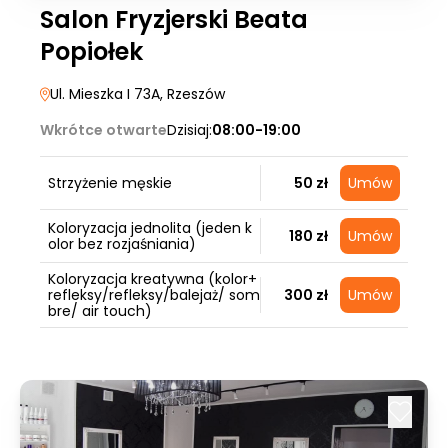
Salon Fryzjerski Beata
Popiołek
Ul. Mieszka I 73A
, Rzeszów
Wkrótce otwarte
Dzisiaj:
08:00-19:00
Strzyżenie męskie
50 zł
Umów
Koloryzacja jednolita (jeden k
180 zł
Umów
olor bez rozjaśniania)
Koloryzacja kreatywna (kolor+
refleksy/refleksy/balejaż/ som
300 zł
Umów
bre/ air touch)