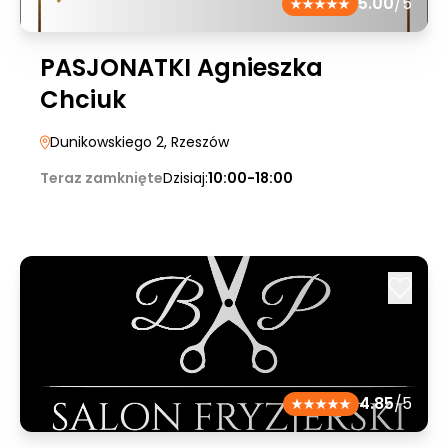
5.00
/5
PASJONATKI Agnieszka
Chciuk
Dunikowskiego 2
, Rzeszów
Teraz zamknięte
Dzisiaj:
10:00-18:00
4.85
/5