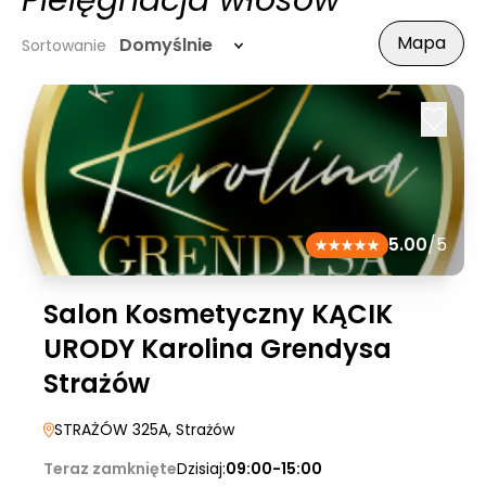
Pielęgnacja włosów
Mapa
Domyślnie
Sortowanie
5.00
/5
Salon Kosmetyczny KĄCIK
URODY Karolina Grendysa
Strażów
STRAŻÓW 325A
, Strażów
Teraz zamknięte
Dzisiaj:
09:00-15:00