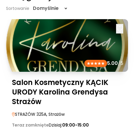
Domyślnie
Sortowanie
5.00
/5
Salon Kosmetyczny KĄCIK
URODY Karolina Grendysa
Strażów
STRAŻÓW 325A
, Strażów
Teraz zamknięte
Dzisiaj:
09:00-15:00