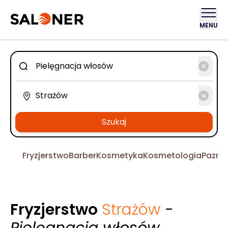
MENU
Szukaj
Fryzjerstwo
Barber
Kosmetyka
Kosmetologia
Pazno
Fryzjerstwo
Strażów
-