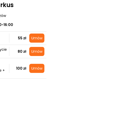
arkus
szów
0-16:00
55 zł
Umów
ycie
80 zł
Umów
100 zł
Umów
e +