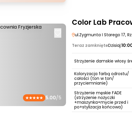
Color Lab Praco
ul.Zygmunta I Starego 17
, R
Teraz zamknięte
Dzisiaj:
10:0
Strzyżenie damskie włosy śr
Koloryzacja farbą odrostu/
całości (ton w ton/
przyciemnianie)
Strzyżenie męskie FADE
5.00
/5
(strzyżenie nożyczki
+maszynka+mycie przed i
po+stylizacja końcowa)