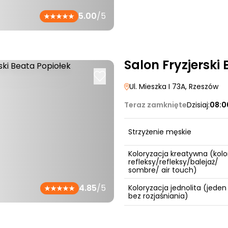
5.00
/5
Salon Fryzjerski
Ul. Mieszka I 73A
, Rzeszów
Teraz zamknięte
Dzisiaj:
08:0
Strzyżenie męskie
Koloryzacja kreatywna (kolo
refleksy/refleksy/balejaż/
sombre/ air touch)
4.85
/5
Koloryzacja jednolita (jeden
bez rozjaśniania)