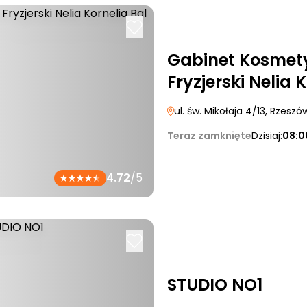
Gabinet Kosmet
Fryzjerski Nelia 
ul. św. Mikołaja 4/13
, Rzeszó
Teraz zamknięte
Dzisiaj:
08:0
4.72
/5
STUDIO NO1