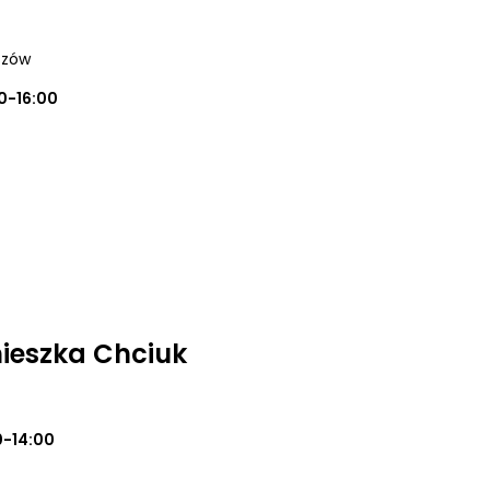
szów
0-16:00
ieszka Chciuk
0-14:00