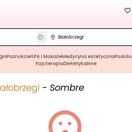
gia
Paznokcie
SPA i Masaże
Medycyna estetyczna
Podolo
Fizjoterapia
Dietetyka
Inne
iałobrzegi
- Sombre