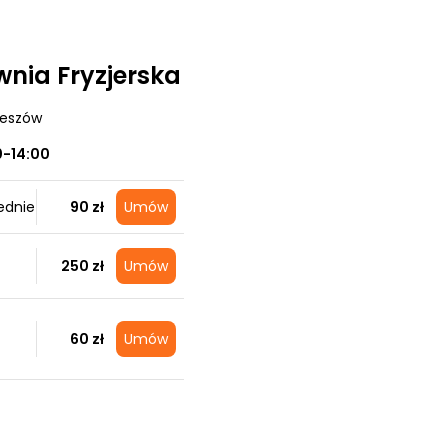
wnia Fryzjerska
zeszów
0-14:00
ednie
90 zł
Umów
250 zł
Umów
60 zł
Umów