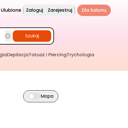
Ulubione
Zaloguj
Zarejestruj
Dla Salonu
Szukaj
gia
Depilacja
Tatuaż i Piercing
Trychologia
Mapa
Przełącz widok mapy