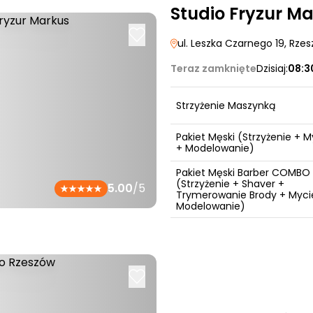
Studio Fryzur M
ul. Leszka Czarnego 19
, Rze
Teraz zamknięte
Dzisiaj:
08:3
Strzyżenie Maszynką
Pakiet Męski (Strzyżenie + M
+ Modelowanie)
Pakiet Męski Barber COMBO
(Strzyżenie + Shaver +
5.00
/5
Trymerowanie Brody + Myci
Modelowanie)