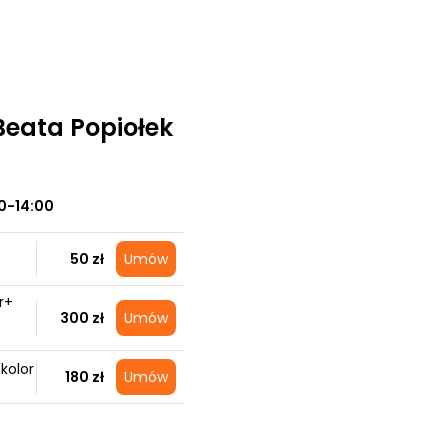
 Beata Popiołek
0-14:00
50 zł
Umów
r+
300 zł
Umów
 kolor
180 zł
Umów