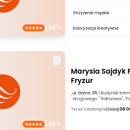
Strzyżenie męskie
5.00
/5
Koloryzacja kreatywna
Marysia Sajdyk 
Fryzur
ul. Górna 315
| Budynek krem
drogowego " Rakszawa"
, T
Teraz zamknięte
Dzisiaj:
08:0
5.00
/5