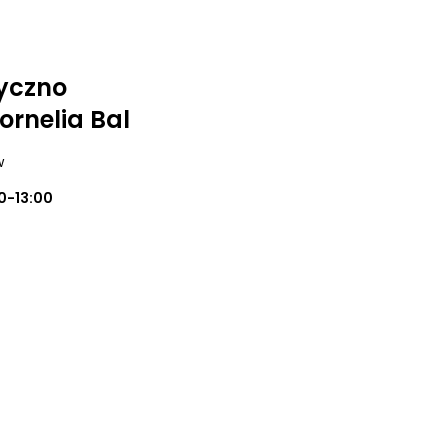
yczno
Kornelia Bal
w
0-13:00