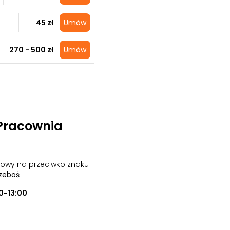
45 zł
Umów
270 - 500 zł
Umów
Pracownia
owy na przeciwko znaku
rzeboś
0-13:00