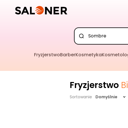
Fryzjerstwo
Barber
Kosmetyka
Kosmetolo
Fryzjerstwo
B
Sortowanie
Domyślnie