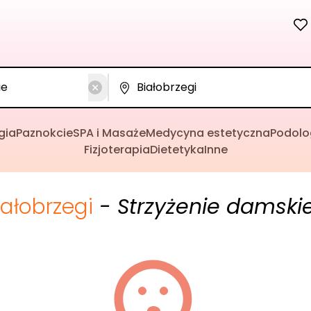
gia
Paznokcie
SPA i Masaże
Medycyna estetyczna
Podolo
Fizjoterapia
Dietetyka
Inne
iałobrzegi
- Strzyżenie damski