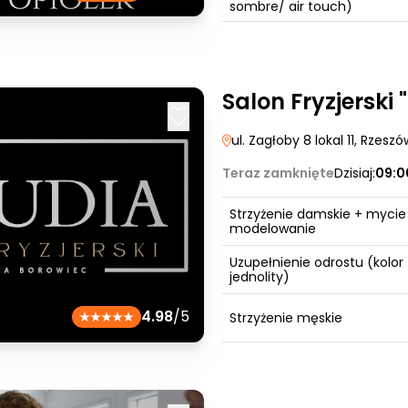
sombre/ air touch)
Salon Fryzjerski 
ul. Zagłoby 8 lokal 11
, Rzeszó
Teraz zamknięte
Dzisiaj:
09:0
Strzyżenie damskie + mycie
modelowanie
Uzupełnienie odrostu (kolor
jednolity)
4.98
/5
Strzyżenie męskie