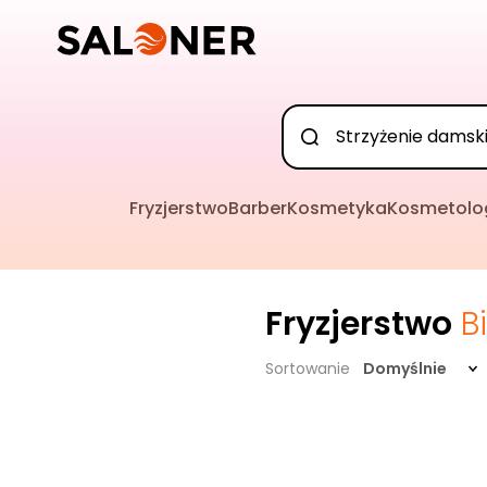
Fryzjerstwo
Barber
Kosmetyka
Kosmetolo
Fryzjerstwo
B
Sortowanie
Domyślnie