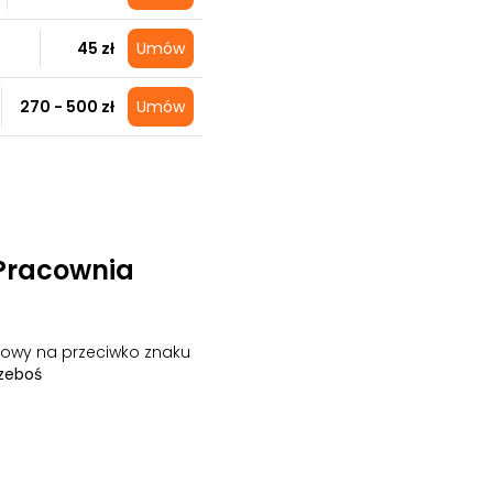
45 zł
Umów
270 - 500 zł
Umów
Pracownia
owy na przeciwko znaku
rzeboś