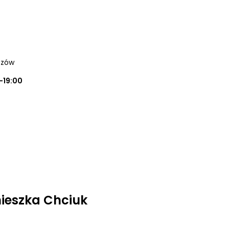
szów
0-19:00
ieszka Chciuk