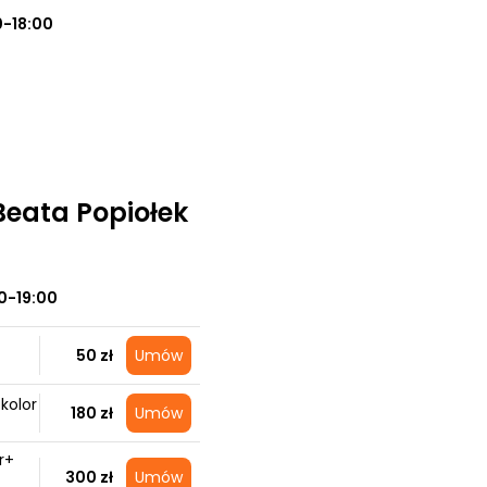
0-18:00
 Beata Popiołek
0-19:00
50 zł
Umów
 kolor
180 zł
Umów
r+
300 zł
Umów