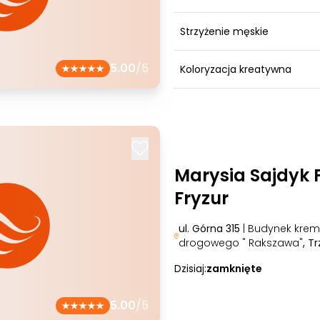
Strzyżenie męskie
5.00
/5
Koloryzacja kreatywna
Marysia Sajdyk 
Fryzur
ul. Górna 315
| Budynek krem
drogowego " Rakszawa"
, T
Dzisiaj:
zamknięte
5.00
/5