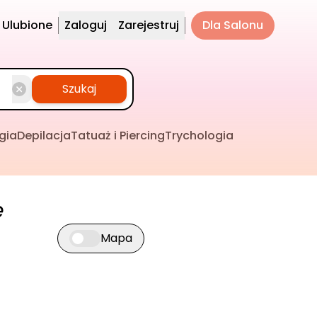
Ulubione
Zaloguj
Zarejestruj
Dla Salonu
Szukaj
gia
Depilacja
Tatuaż i Piercing
Trychologia
e
Mapa
Przełącz widok mapy