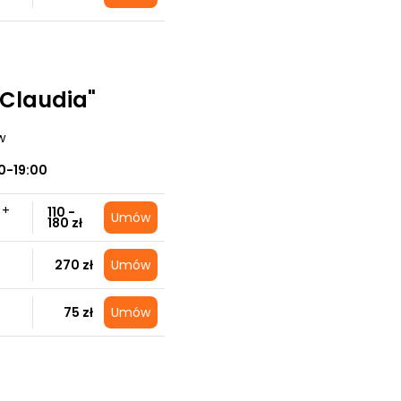
"Claudia"
w
0-19:00
 +
110 -
Umów
180 zł
270 zł
Umów
75 zł
Umów