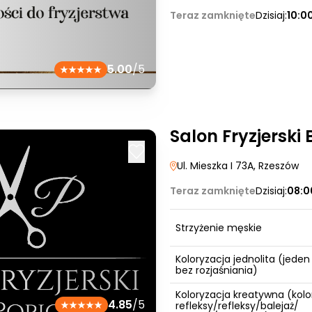
Teraz zamknięte
Dzisiaj:
10:0
5.00
/5
Salon Fryzjerski
Ul. Mieszka I 73A
, Rzeszów
Teraz zamknięte
Dzisiaj:
08:0
Strzyżenie męskie
Koloryzacja jednolita (jeden
bez rozjaśniania)
Koloryzacja kreatywna (kolo
4.85
/5
refleksy/refleksy/balejaż/