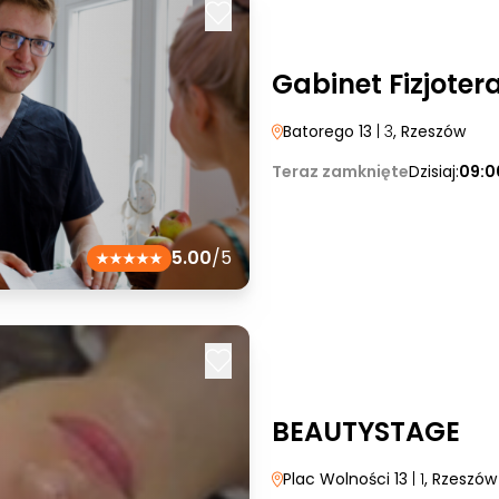
Gabinet Fizjoter
Batorego 13
| 3
, Rzeszów
Teraz zamknięte
Dzisiaj:
09:0
5.00
/5
BEAUTYSTAGE
Plac Wolności 13
| 1
, Rzeszów