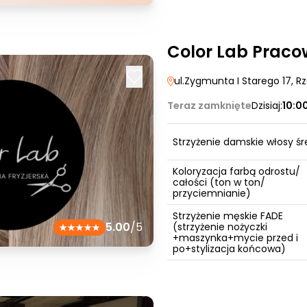
Color Lab Praco
ul.Zygmunta I Starego 17
, R
Teraz zamknięte
Dzisiaj:
10:0
Strzyżenie damskie włosy śr
Koloryzacja farbą odrostu/
całości (ton w ton/
przyciemnianie)
Strzyżenie męskie FADE
5.00
/5
(strzyżenie nożyczki
+maszynka+mycie przed i
po+stylizacja końcowa)