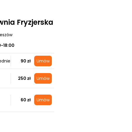
wnia Fryzjerska
zeszów
0-18:00
ednie
90 zł
Umów
250 zł
Umów
60 zł
Umów