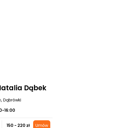
 Natalia Dąbek
m
, Dąbrówki
0-16:00
150 - 220 zł
Umów