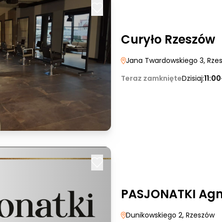
Curyło Rzeszów
Jana Twardowskiego 3
, Rze
Teraz zamknięte
Dzisiaj:
11:0
PASJONATKI Agn
Dunikowskiego 2
, Rzeszów