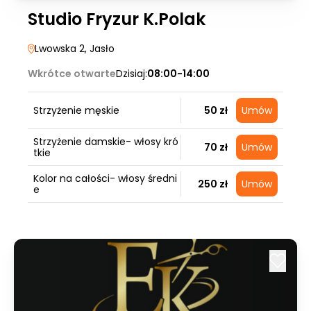
Studio Fryzur K.Polak
Lwowska 2
, Jasło
Wkrótce otwarte
Dzisiaj:
08:00-14:00
Strzyżenie męskie
50 zł
Umów
Strzyżenie damskie- włosy kró
70 zł
Umów
tkie
Kolor na całości- włosy średni
250 zł
Umów
e