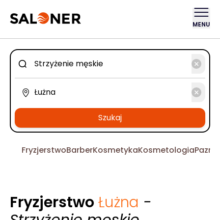
MENU
Szukaj
Fryzjerstwo
Barber
Kosmetyka
Kosmetologia
Pazno
Fryzjerstwo
Łużna
-