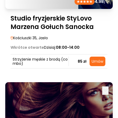
4.98
/5
Studio fryzjerskie StyLovo
Marzena Gołuch Sanocka
Kościuszki 35
, Jasło
Wkrótce otwarte
Dzisiaj:
08:00-14:00
Strzyżenie męskie z brodą (co
85 zł
Umów
mbo)