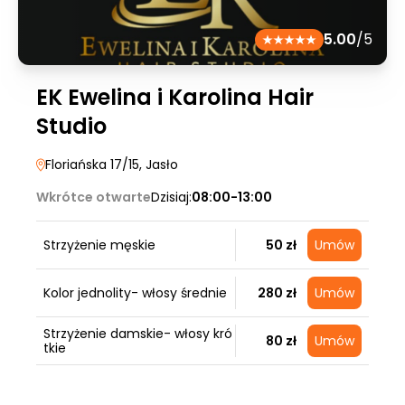
5.00
/5
EK Ewelina i Karolina Hair
Studio
Floriańska 17/15
, Jasło
Wkrótce otwarte
Dzisiaj:
08:00-13:00
Strzyżenie męskie
50 zł
Umów
Kolor jednolity- włosy średnie
280 zł
Umów
Strzyżenie damskie- włosy kró
80 zł
Umów
tkie