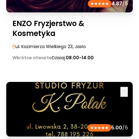
4.87
/5
ENZO Fryzjerstwo &
Kosmetyka
ul. Kazimierza Wielkiego 23
, Jasło
Wkrótce otwarte
Dzisiaj:
08:00-14:00
5.00
/5