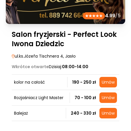
4.99
/5
Salon fryzjerski - Perfect Look
Iwona Dziedzic
ul.ks.Józefa Tischnera 4
, Jasło
Wkrótce otwarte
Dzisiaj:
08:00-14:00
kolor na całość
190 - 250 zł
Umów
Rozjaśniacz Light Master
70 - 100 zł
Umów
Balejaż
240 - 330 zł
Umów